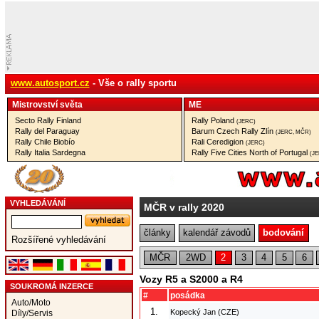
www.autosport.cz
- Vše o rally sportu
Mistrovství­ světa
ME
Secto Rally Finland
Rally Poland
(JERC)
Rally del Paraguay
Barum Czech Rally Zlín
(JERC, MČR)
Rally Chile Biobío
Rali Ceredigion
(JERC)
Rally Italia Sardegna
Rally Five Cities North of Portugal
(J
VYHLEDÁVÁNÍ
MČR v rally 2020
články
kalendář závodů
bodování
Rozšířené vyhledávání
MČR
2WD
2
3
4
5
6
Vozy R5 a S2000 a R4
SOUKROMÁ INZERCE
#
posádka
Auto/Moto
1.
Kopecký Jan (CZE)
Díly/Servis