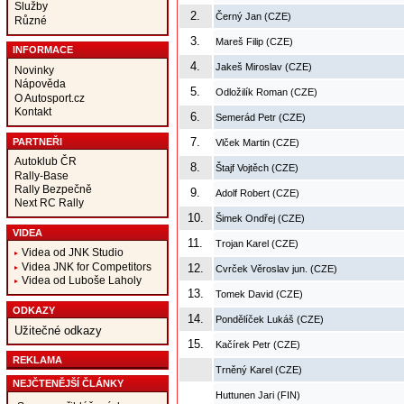
Služby
2.
Černý Jan (CZE)
Různé
3.
Mareš Filip (CZE)
INFORMACE
4.
Jakeš Miroslav (CZE)
Novinky
Nápověda
5.
Odložilík Roman (CZE)
O Autosport.cz
Kontakt
6.
Semerád Petr (CZE)
7.
PARTNEŘI
Vlček Martin (CZE)
Autoklub ČR
8.
Štajf Vojtěch (CZE)
Rally-Base
Rally Bezpečně
9.
Adolf Robert (CZE)
Next RC Rally
10.
Šimek Ondřej (CZE)
VIDEA
11.
Trojan Karel (CZE)
Videa od JNK Studio
Videa JNK for Competitors
12.
Cvrček Věroslav jun. (CZE)
Videa od Luboše Laholy
13.
Tomek David (CZE)
ODKAZY
14.
Pondělíček Lukáš (CZE)
Užitečné odkazy
15.
Kačírek Petr (CZE)
REKLAMA
Trněný Karel (CZE)
NEJČTENĚJŠÍ ČLÁNKY
Huttunen Jari (FIN)