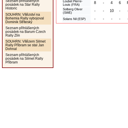
Seznam přihlášených
Loubet Pierre-
8
-
4
6
posádek na Star Rally
Louis (FRA)
Historic
Solberg Oliver
-
-
10
-
(SWE)
SOUHRN: Vítězství na
Bohemia Rally vybojoval
-
-
-
-
Solans Nil (ESP)
Dominik Stříteský
Seznam přihlášených
posádek na Barum Czech
Rally Zlín
SOUHRN: Vítězem Silmet
Rally Příbram se stal Jan
Dohnal
Seznam přihlášených
posádek na Silmet Rally
Příbram