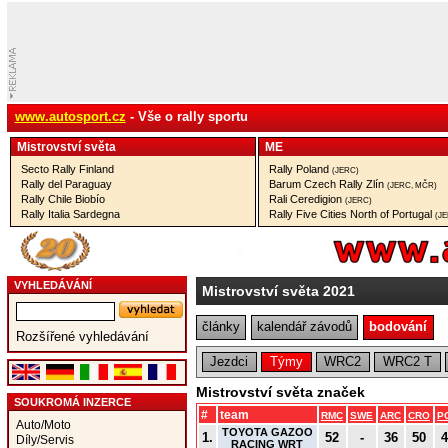
www.autosport.cz
- Vše o rally sportu
Mistrovství­ světa
ME
Secto Rally Finland
Rally Poland
(JERC)
Rally del Paraguay
Barum Czech Rally Zlín
(JERC, MČR)
Rally Chile Biobío
Rali Ceredigion
(JERC)
Rally Italia Sardegna
Rally Five Cities North of Portugal
(J
VYHLEDÁVÁNÍ
Mistrovství světa 2021
články
kalendář závodů
bodování
Rozšířené vyhledávání
Jezdci
Týmy
WRC2
WRC2 T
Mistrovství světa značek
SOUKROMÁ INZERCE
#
team
RMC
SWE
ARC
CRO
P
Auto/Moto
TOYOTA GAZOO
1.
52
-
36
50
4
Díly/Servis
RACING WRT