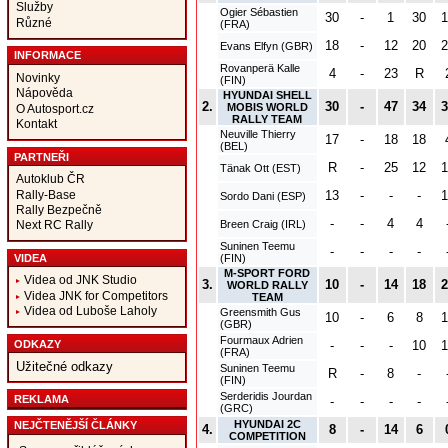
Služby
Ogier Sébastien
30
-
1
30
1
Různé
(FRA)
18
-
12
20
2
Evans Elfyn (GBR)
INFORMACE
Rovanperä Kalle
4
-
23
R
Novinky
(FIN)
Nápověda
HYUNDAI SHELL
2.
30
-
47
34
3
MOBIS WORLD
O Autosport.cz
RALLY TEAM
Kontakt
Neuville Thierry
17
-
18
18
(BEL)
PARTNEŘI
R
-
25
12
1
Tänak Ott (EST)
Autoklub ČR
Rally-Base
13
-
-
-
1
Sordo Dani (ESP)
Rally Bezpečně
-
-
4
4
Breen Craig (IRL)
Next RC Rally
Suninen Teemu
-
-
-
-
VIDEA
(FIN)
M-SPORT FORD
Videa od JNK Studio
3.
10
-
14
18
2
WORLD RALLY
Videa JNK for Competitors
TEAM
Videa od Luboše Laholy
Greensmith Gus
10
-
6
8
1
(GBR)
Fourmaux Adrien
ODKAZY
-
-
-
10
1
(FRA)
Užitečné odkazy
Suninen Teemu
R
-
8
-
(FIN)
Serderidis Jourdan
REKLAMA
-
-
-
-
(GRC)
HYUNDAI 2C
NEJČTENĚJŠÍ ČLÁNKY
4.
8
-
14
6
COMPETITION