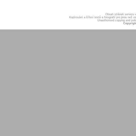
Obsah stránek serveru
Kopírování a šíření textů a fotografií pro jinou ne
Unauthorised copying and publis
Copyrigh