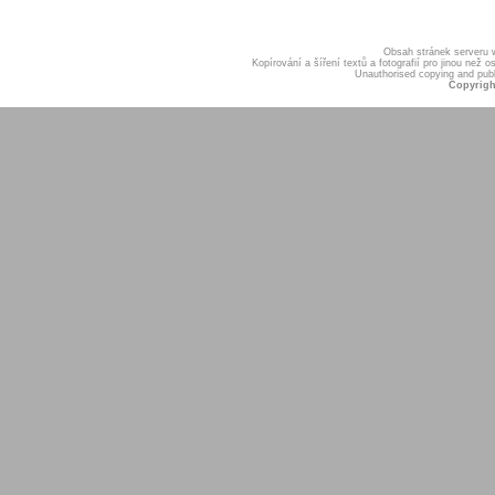
Obsah stránek serveru
Kopírování a šíření textů a fotografií pro jinou ne
Unauthorised copying and publis
Copyrigh