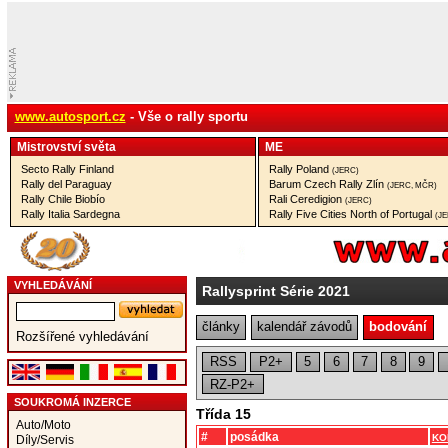
www.autosport.cz
- Vše o rally sportu
Mistrovství­ světa
ME
Secto Rally Finland
Rally Poland
(JERC)
Rally del Paraguay
Barum Czech Rally Zlín
(JERC, MČR)
Rally Chile Biobío
Rali Ceredigion
(JERC)
Rally Italia Sardegna
Rally Five Cities North of Portugal
(J
VYHLEDÁVÁNÍ
Rallysprint Série 2021
články
kalendář závodů
bodování
Rozšířené vyhledávání
RSS
P2+
5
6
7
8
9
RZ-P2+
SOUKROMÁ INZERCE
Třída 15
Auto/Moto
#
posádka
KO
Díly/Servis