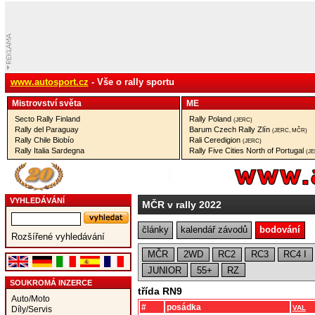
www.autosport.cz
- Vše o rally sportu
Mistrovství­ světa
ME
Secto Rally Finland
Rally Poland
(JERC)
Rally del Paraguay
Barum Czech Rally Zlín
(JERC, MČR)
Rally Chile Biobío
Rali Ceredigion
(JERC)
Rally Italia Sardegna
Rally Five Cities North of Portugal
(J
VYHLEDÁVÁNÍ
MČR v rally 2022
články
kalendář závodů
bodování
Rozšířené vyhledávání
MČR
2WD
RC2
RC3
RC4 I
JUNIOR
55+
RZ
SOUKROMÁ INZERCE
třída RN9
Auto/Moto
#
posádka
VAL
Díly/Servis