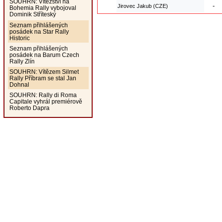
SOUHRN: Vítězství na
-
Jirovec Jakub (CZE)
Bohemia Rally vybojoval
Dominik Stříteský
Seznam přihlášených
posádek na Star Rally
Historic
Seznam přihlášených
posádek na Barum Czech
Rally Zlín
SOUHRN: Vítězem Silmet
Rally Příbram se stal Jan
Dohnal
SOUHRN: Rally di Roma
Capitale vyhrál premiérově
Roberto Dapra