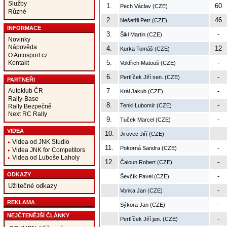
Služby
1.
60
Pech Václav (CZE)
Různé
2.
46
Nešetřil Petr (CZE)
INFORMACE
3.
-
Šikl Martin (CZE)
Novinky
Nápověda
4.
12
Kurka Tomáš (CZE)
O Autosport.cz
5.
-
Kontakt
Voldřich Matouš (CZE)
6.
-
Pertlíček Jiří sen. (CZE)
PARTNEŘI
Autoklub ČR
7.
-
Král Jakub (CZE)
Rally-Base
8.
-
Tenkl Lubomír (CZE)
Rally Bezpečně
Next RC Rally
9.
-
Tuček Marcel (CZE)
VIDEA
10.
-
Jirovec Jiří (CZE)
Videa od JNK Studio
11.
-
Pokorná Sandra (CZE)
Videa JNK for Competitors
Videa od Luboše Laholy
12.
-
Čaloun Robert (CZE)
ODKAZY
-
Ševčík Pavel (CZE)
Užitečné odkazy
-
Vonka Jan (CZE)
REKLAMA
-
Sýkora Jan (CZE)
NEJČTENĚJŠÍ ČLÁNKY
-
Pertlíček Jiří jun. (CZE)