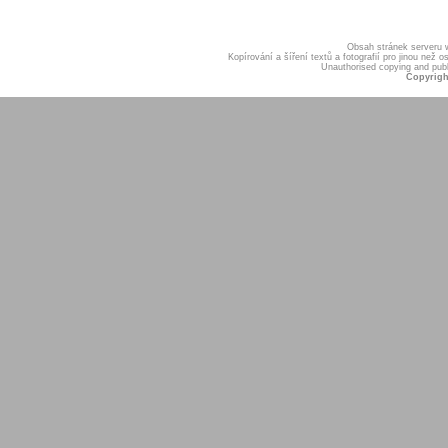
Obsah stránek serveru
Kopírování a šíření textů a fotografií pro jinou ne
Unauthorised copying and publis
Copyrigh