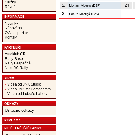
Služby
2.
24
Monarri Alberto (ESP)
Různé
3.
-
Sesks Mārtiņš (LVA)
INFORMACE
Novinky
Nápověda
O Autosport.cz
Kontakt
PARTNEŘI
Autoklub ČR
Rally-Base
Rally Bezpečně
Next RC Rally
VIDEA
Videa od JNK Studio
Videa JNK for Competitors
Videa od Luboše Laholy
ODKAZY
Užitečné odkazy
REKLAMA
NEJČTENĚJŠÍ ČLÁNKY