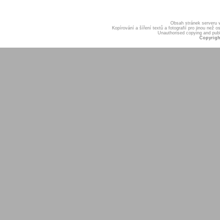
Obsah stránek serveru
Kopírování a šíření textů a fotografií pro jinou ne
Unauthorised copying and publis
Copyrigh