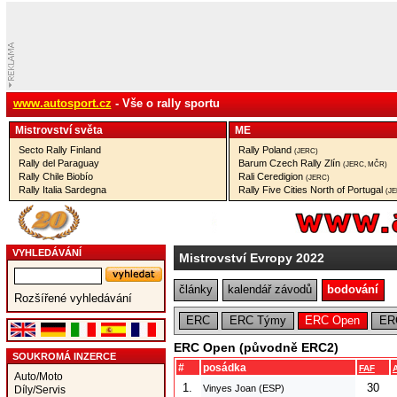
www.autosport.cz
- Vše o rally sportu
Mistrovství­ světa
ME
Secto Rally Finland
Rally Poland
(JERC)
Rally del Paraguay
Barum Czech Rally Zlín
(JERC, MČR)
Rally Chile Biobío
Rali Ceredigion
(JERC)
Rally Italia Sardegna
Rally Five Cities North of Portugal
(J
VYHLEDÁVÁNÍ
Mistrovství­ Evropy 2022
články
kalendář závodů
bodování
Rozšířené vyhledávání
ERC
ERC Týmy
ERC Open
ER
ERC Open (původně ERC2)
SOUKROMÁ INZERCE
#
posádka
FAF
Auto/Moto
1.
30
Vinyes Joan (ESP)
Díly/Servis