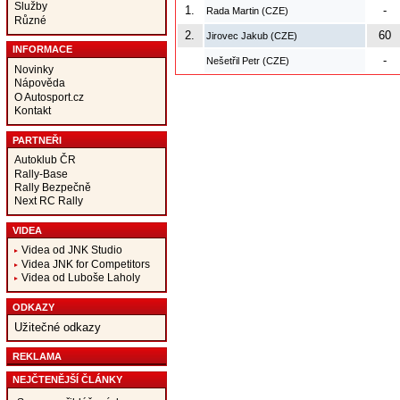
Služby
1.
-
Rada Martin (CZE)
Různé
2.
60
Jirovec Jakub (CZE)
INFORMACE
-
Nešetřil Petr (CZE)
Novinky
Nápověda
O Autosport.cz
Kontakt
PARTNEŘI
Autoklub ČR
Rally-Base
Rally Bezpečně
Next RC Rally
VIDEA
Videa od JNK Studio
Videa JNK for Competitors
Videa od Luboše Laholy
ODKAZY
Užitečné odkazy
REKLAMA
NEJČTENĚJŠÍ ČLÁNKY