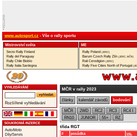
www.autosport.cz
- Vše o rally sportu
Mistrovství­ světa
ME
Secto Rally Finland
Rally Poland
(JERC)
Rally del Paraguay
Barum Czech Rally Zlín
(JERC, MČR)
Rally Chile Biobío
Rali Ceredigion
(JERC)
Rally Italia Sardegna
Rally Five Cities North of Portugal
(J
VYHLEDÁVÁNÍ
MČR v rally 2023
články
kalendář závodů
bodování
Rozšířené vyhledávání
MČR
2WD
RC2
RC3
RC4 I
RN10
JUNIOR
55+
RZ
SOUKROMÁ INZERCE
třída RGT
Auto/Moto
#
posádka
VAL
Díly/Servis