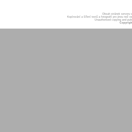
Obsah stránek serveru
Kopírování a šíření textů a fotografií pro jinou ne
Unauthorised copying and publis
Copyrigh