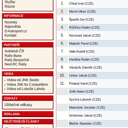
Služby
1.
Chlud Ivan (CZE)
Různé
2.
Mechl Viktor (CZE)
INFORMACE
3.
Španěl Jan (CZE)
Novinky
Nápověda
4.
Růžička Radim (CZE)
O Autosport.cz
5.
Kontakt
Novosad Jakub (CZE)
6.
Malaník Pavel (CZE)
PARTNEŘI
Autoklub ČR
7.
Valla Rudolf (CZE)
Rally-Base
8.
Havlišta Radim (CZE)
Rally Bezpečně
Next RC Rally
9.
Václavík Zdeněk (CZE)
VIDEA
10.
Urban Jakub (CZE)
Videa od JNK Studio
11.
Podaný Karel (CZE)
Videa JNK for Competitors
Videa od Luboše Laholy
Zelík Adam (CZE)
ODKAZY
Sychra Lubomír (CZE)
Užitečné odkazy
Matoušek Jaroslav (CZE)
REKLAMA
Schimmer Jakub (CZE)
NEJČTENĚJŠÍ ČLÁNKY
Blažek Stanislav (CZE)