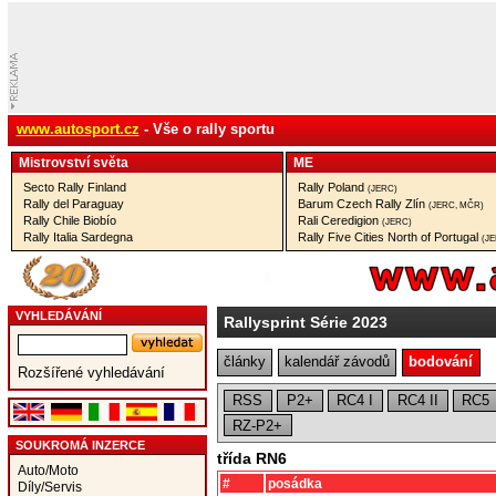
www.autosport.cz
- Vše o rally sportu
Mistrovství­ světa
ME
Secto Rally Finland
Rally Poland
(JERC)
Rally del Paraguay
Barum Czech Rally Zlín
(JERC, MČR)
Rally Chile Biobío
Rali Ceredigion
(JERC)
Rally Italia Sardegna
Rally Five Cities North of Portugal
(J
VYHLEDÁVÁNÍ
Rallysprint Série 2023
články
kalendář závodů
bodování
Rozšířené vyhledávání
RSS
P2+
RC4 I
RC4 II
RC5
RZ-P2+
SOUKROMÁ INZERCE
třída RN6
Auto/Moto
#
posádka
Díly/Servis