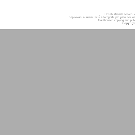
Obsah stránek serveru
Kopírování a šíření textů a fotografií pro jinou ne
Unauthorised copying and publis
Copyrigh