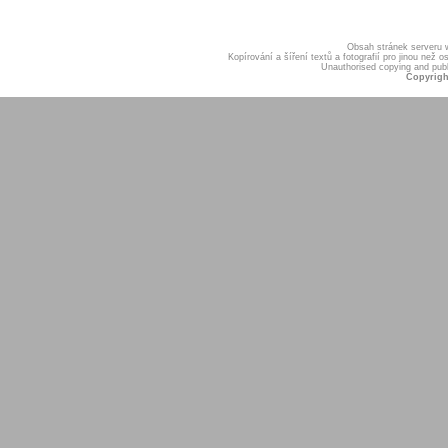
Obsah stránek serveru
Kopírování a šíření textů a fotografií pro jinou ne
Unauthorised copying and publis
Copyrigh