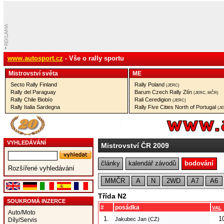
www.autosport.cz
- Vše o rally sportu
Mistrovství­ světa
ME
Secto Rally Finland
Rally Poland
(JERC)
Rally del Paraguay
Barum Czech Rally Zlín
(JERC, MČR)
Rally Chile Biobío
Rali Ceredigion
(JERC)
Rally Italia Sardegna
Rally Five Cities North of Portugal
(J
VYHLEDÁVÁNÍ
Mistrovství ČR 2009
články
kalendář závodů
bodování
Rozšířené vyhledávání
MMČR
A
N
2WD
A7
A6
Třída N2
SOUKROMÁ INZERCE
#
posádka
VAL
Auto/Moto
1.
1
Jakubec Jan (CZ)
Díly/Servis