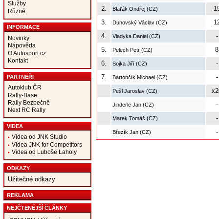
Služby
2.
1
Blaťák Ondřej (CZ)
Různé
3.
1
Dunovský Václav (CZ)
INFORMACE
4.
-
Vladyka Daniel (CZ)
Novinky
Nápověda
5.
8
Pelech Petr (CZ)
O Autosport.cz
Kontakt
6.
-
Sojka Jiří (CZ)
7.
-
PARTNEŘI
Bartončík Michael (CZ)
Autoklub ČR
x2
Pešl Jaroslav (CZ)
Rally-Base
Rally Bezpečně
-
Jinderle Jan (CZ)
Next RC Rally
-
Marek Tomáš (CZ)
VIDEA
-
Březík Jan (CZ)
Videa od JNK Studio
Videa JNK for Competitors
Videa od Luboše Laholy
ODKAZY
Užitečné odkazy
REKLAMA
NEJČTENĚJŠÍ ČLÁNKY