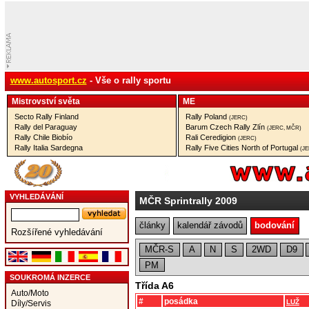
www.autosport.cz
- Vše o rally sportu
Mistrovství­ světa
ME
Secto Rally Finland
Rally Poland
(JERC)
Rally del Paraguay
Barum Czech Rally Zlín
(JERC, MČR)
Rally Chile Biobío
Rali Ceredigion
(JERC)
Rally Italia Sardegna
Rally Five Cities North of Portugal
(J
VYHLEDÁVÁNÍ
MČR Sprintrally 2009
články
kalendář závodů
bodování
Rozšířené vyhledávání
MČR-S
A
N
S
2WD
D9
PM
SOUKROMÁ INZERCE
Třída A6
Auto/Moto
#
posádka
LUŽ
Díly/Servis