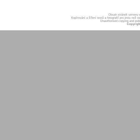
Obsah stránek serveru
Kopírování a šíření textů a fotografií pro jinou ne
Unauthorised copying and publis
Copyrigh