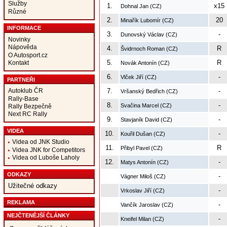
Služby
1.
x15
Dohnal Jan (CZ)
Různé
2.
20
Minařík Lubomír (CZ)
INFORMACE
3.
-
Dunovský Václav (CZ)
Novinky
Nápověda
4.
R
Švidrnoch Roman (CZ)
O Autosport.cz
5.
R
Kontakt
Novák Antonín (CZ)
6.
-
Vlček Jiří (CZ)
PARTNEŘI
Autoklub ČR
7.
-
Vršanský Bedřich (CZ)
Rally-Base
8.
-
Svačina Marcel (CZ)
Rally Bezpečně
Next RC Rally
9.
-
Stavjaník David (CZ)
VIDEA
10.
-
Kouřil Dušan (CZ)
Videa od JNK Studio
11.
R
Přibyl Pavel (CZ)
Videa JNK for Competitors
Videa od Luboše Laholy
12.
-
Matys Antonín (CZ)
ODKAZY
-
Vágner Miloš (CZ)
Užitečné odkazy
-
Vrkoslav Jiří (CZ)
REKLAMA
-
Vančík Jaroslav (CZ)
NEJČTENĚJŠÍ ČLÁNKY
-
Kneifel Milan (CZ)