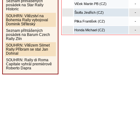
Seznam přihlášených
-
Vlček Martin PB (CZ)
posádek na Star Rally
Historic
-
Štolfa Jindřich (CZ)
SOUHRN: Vítězství na
Bohemia Rally vybojoval
-
Pilka František (CZ)
Dominik Stříteský
-
Honda Michael (CZ)
Seznam přihlášených
posádek na Barum Czech
Rally Zlín
SOUHRN: Vítězem Silmet
Rally Příbram se stal Jan
Dohnal
SOUHRN: Rally di Roma
Capitale vyhrál premiérově
Roberto Dapra