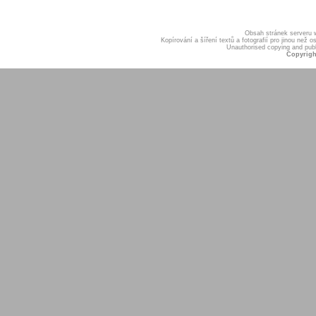
Obsah stránek serveru
Kopírování a šíření textů a fotografií pro jinou ne
Unauthorised copying and publis
Copyrigh