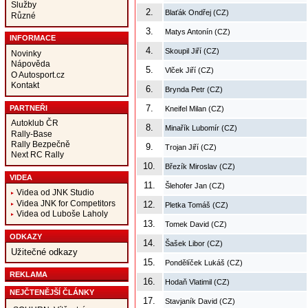
Služby
2.
Blaťák Ondřej (CZ)
Různé
3.
Matys Antonín (CZ)
INFORMACE
4.
Skoupil Jiří (CZ)
Novinky
Nápověda
5.
Vlček Jiří (CZ)
O Autosport.cz
Kontakt
6.
Brynda Petr (CZ)
7.
PARTNEŘI
Kneifel Milan (CZ)
Autoklub ČR
8.
Minařík Lubomír (CZ)
Rally-Base
Rally Bezpečně
9.
Trojan Jiří (CZ)
Next RC Rally
10.
Březík Miroslav (CZ)
VIDEA
11.
Šlehofer Jan (CZ)
Videa od JNK Studio
Videa JNK for Competitors
12.
Pletka Tomáš (CZ)
Videa od Luboše Laholy
13.
Tomek David (CZ)
ODKAZY
14.
Šašek Libor (CZ)
Užitečné odkazy
15.
Pondělíček Lukáš (CZ)
REKLAMA
16.
Hodaň Vlatimil (CZ)
NEJČTENĚJŠÍ ČLÁNKY
17.
Stavjaník David (CZ)