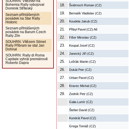
SOUHRN: Vítězství na
Bohemia Rally vybojoval
18.
Švidrnoch Roman (CZ)
Dominik Stříteský
19.
Bernatík Vladislav (CZ)
Seznam přihlášených
posádek na Star Rally
20.
Koudela Jakub (CZ)
Historic
Seznam přihlášených
21.
Přibyl Pavel (CZ) A6
posádek na Barum Czech
Rally Zlín
22.
Fišer Miroslav (CZ)
SOUHRN: Vítězem Silmet
23.
Rally Příbram se stal Jan
Koupal Josef (CZ)
Dohnal
24.
Janecký Jiří (CZ)
SOUHRN: Rally di Roma
Capitale vyhrál premiérově
25.
Lošťák Martin (CZ)
Roberto Dapra
26.
Dukát Petr (CZ)
27.
Urban Pavel (CZ)
28.
Kravec Michal (CZ)
29.
Zedník Petr (CZ)
Galia Lumír (CZ)
Štefan David (CZ)
Kundrát Pavel (CZ)
Grega Tomáš (CZ)