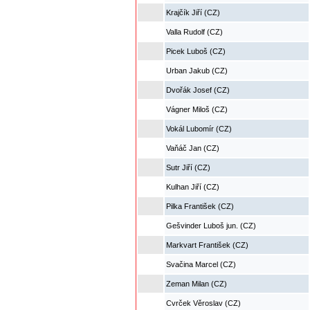
Krajčík Jiří (CZ)
Valla Rudolf (CZ)
Picek Luboš (CZ)
Urban Jakub (CZ)
Dvořák Josef (CZ)
Vágner Miloš (CZ)
Vokál Lubomír (CZ)
Vaňáč Jan (CZ)
Sutr Jiří (CZ)
Kulhan Jiří (CZ)
Pilka František (CZ)
Gešvinder Luboš jun. (CZ)
Markvart František (CZ)
Svačina Marcel (CZ)
Zeman Milan (CZ)
Cvrček Věroslav (CZ)