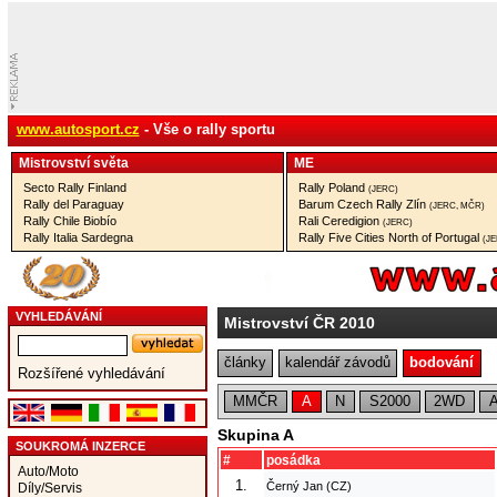
www.autosport.cz
- Vše o rally sportu
Mistrovství­ světa
ME
Secto Rally Finland
Rally Poland
(JERC)
Rally del Paraguay
Barum Czech Rally Zlín
(JERC, MČR)
Rally Chile Biobío
Rali Ceredigion
(JERC)
Rally Italia Sardegna
Rally Five Cities North of Portugal
(J
VYHLEDÁVÁNÍ
Mistrovství ČR 2010
články
kalendář závodů
bodování
Rozšířené vyhledávání
MMČR
A
N
S2000
2WD
Skupina A
SOUKROMÁ INZERCE
#
posádka
Auto/Moto
1.
Černý Jan (CZ)
Díly/Servis