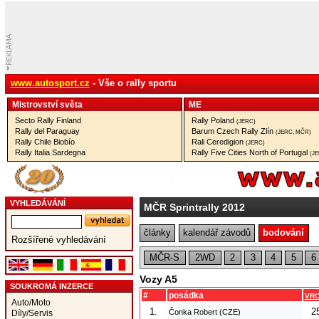
www.autosport.cz
- Vše o rally sportu
Mistrovství­ světa
ME
Secto Rally Finland
Rally Poland
(JERC)
Rally del Paraguay
Barum Czech Rally Zlín
(JERC, MČR)
Rally Chile Biobío
Rali Ceredigion
(JERC)
Rally Italia Sardegna
Rally Five Cities North of Portugal
(J
VYHLEDÁVÁNÍ
MČR Sprintrally 2012
články
kalendář závodů
bodování
Rozšířené vyhledávání
MČR-S
2WD
2
3
4
5
6
Vozy A5
SOUKROMÁ INZERCE
#
posádka
VR
Auto/Moto
1.
2
Čonka Robert (CZE)
Díly/Servis