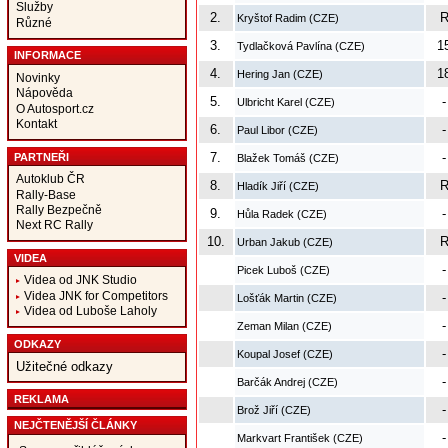
Služby
2.
Kryštof Radim (CZE)
Různé
3.
1
Tydlačková Pavlína (CZE)
INFORMACE
4.
1
Hering Jan (CZE)
Novinky
Nápověda
5.
-
Ulbricht Karel (CZE)
O Autosport.cz
Kontakt
6.
-
Paul Libor (CZE)
7.
-
PARTNEŘI
Blažek Tomáš (CZE)
Autoklub ČR
8.
Hladík Jiří (CZE)
Rally-Base
Rally Bezpečně
9.
-
Hůla Radek (CZE)
Next RC Rally
10.
Urban Jakub (CZE)
VIDEA
-
Picek Luboš (CZE)
Videa od JNK Studio
Videa JNK for Competitors
-
Lošťák Martin (CZE)
Videa od Luboše Laholy
-
Zeman Milan (CZE)
ODKAZY
-
Koupal Josef (CZE)
Užitečné odkazy
-
Barčák Andrej (CZE)
REKLAMA
-
Brož Jiří (CZE)
NEJČTENĚJŠÍ ČLÁNKY
-
Markvart František (CZE)