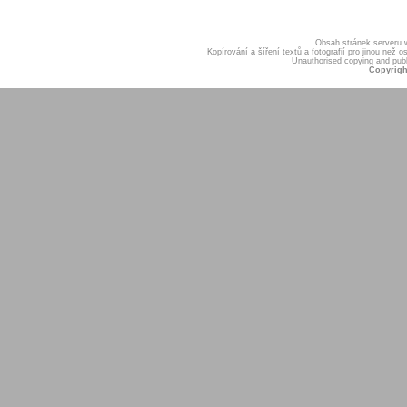
Obsah stránek serveru
Kopírování a šíření textů a fotografií pro jinou ne
Unauthorised copying and publis
Copyrigh