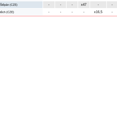
-
-
-
x47
-
-
 Štěpán (CZE)
-
-
-
-
x16,5
-
ojtěch (CZE)