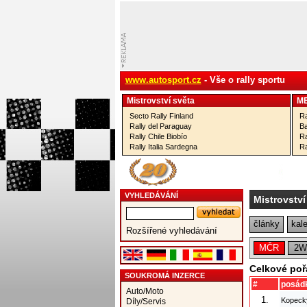
www.autosport.cz
- Vše o rally sportu
Mistrovství­ světa
M
Secto Rally Finland
Ra
Rally del Paraguay
Ba
Rally Chile Biobío
Ra
Rally Italia Sardegna
Ra
VYHLEDÁVÁNÍ
Mistrovství
články
kal
Rozšířené vyhledávání
MČR
2W
Celkové poř
SOUKROMÁ INZERCE
#
posád
Auto/Moto
1.
Kopeck
Díly/Servis