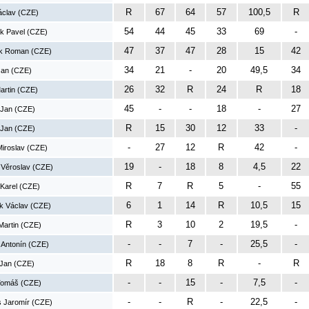
R
67
64
57
100,5
R
áclav (CZE)
54
44
45
33
69
-
k Pavel (CZE)
47
37
47
28
15
42
ík Roman (CZE)
34
21
-
20
49,5
34
Jan (CZE)
26
32
R
24
R
18
artin (CZE)
45
-
-
18
-
27
 Jan (CZE)
R
15
30
12
33
-
 Jan (CZE)
-
27
12
R
42
-
iroslav (CZE)
19
-
18
8
4,5
22
 Věroslav (CZE)
R
7
R
5
-
55
Karel (CZE)
6
1
14
R
10,5
15
k Václav (CZE)
R
3
10
2
19,5
-
Martin (CZE)
-
-
7
-
25,5
-
 Antonín (CZE)
R
18
8
R
-
R
 Jan (CZE)
-
-
15
-
7,5
-
Tomáš (CZE)
-
-
R
-
22,5
-
 Jaromír (CZE)