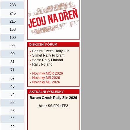
288
245
216
158
100
DISKUSNÍ FÓRUM
90
Barum Czech Rally Zlín
90
Silmet Rally Příbram
Secto Rally Finland
81
Rally Poland
---
71
Novinky MČR 2026
Novinky MS 2026
67
Novinky ME 2026
46
AKTUÁLNÍ VÝSLEDKY
34
32
26
22
22