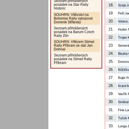
Seznam přihlášených
posádek na Star Rally
18.
Szeja J
Historic
19.
Pešl Ja
SOUHRN: Vítězství na
Bohemia Rally vybojoval
20.
Votava 
Dominik Stříteský
Seznam přihlášených
21.
Hudec M
posádek na Barum Czech
Rally Zlín
22.
Trojan 
SOUHRN: Vítězem Silmet
23.
Rally Příbram se stal Jan
Semerá
Dohnal
24.
Bisaha 
Seznam přihlášených
posádek na Silmet Rally
25.
Dunovs
Příbram
26.
Růžičk
27.
Rujbr P
28.
Kraml M
29.
Vavřík 
30.
Smékal
31.
Firla L
32.
Tuček 
33.
Lunga 