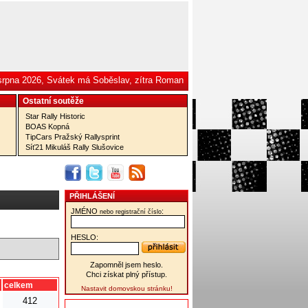
 srpna 2026, Svátek má Soběslav, zítra Roman
Ostatní­ soutěže
Star Rally Historic
BOAS Kopná
TipCars Pražský Rallysprint
Síť21 Mikuláš Rally Slušovice
PŘIHLÁŠENÍ
JMÉNO
:
nebo registrační číslo
HESLO:
Zapomněl jsem heslo.
Chci získat plný přístup.
celkem
Nastavit domovskou stránku!
412