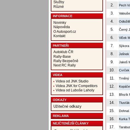
Služby
2.
Pech V
Různé
3.
Valouše
INFORMACE
4.
Odložil
Novinky
Nápověda
5.
Černý 
O Autosport.cz
Kontakt
6.
Vlček M
7.
PARTNEŘI
Sýkora
Autoklub ČR
8.
Jelínek
Rally-Base
Rally Bezpečně
9.
Jakeš M
Next RC Rally
10.
Cvrček
VIDEA
11.
Trněný 
Videa od JNK Studio
Videa JNK for Competitors
12.
Kopáče
Videa od Luboše Laholy
13.
Březík 
ODKAZY
14.
Tlusťák
Užitečné odkazy
15.
Dohnal
REKLAMA
16.
Kurka 
NEJČTENĚJŠÍ ČLÁNKY
17.
Tarabus