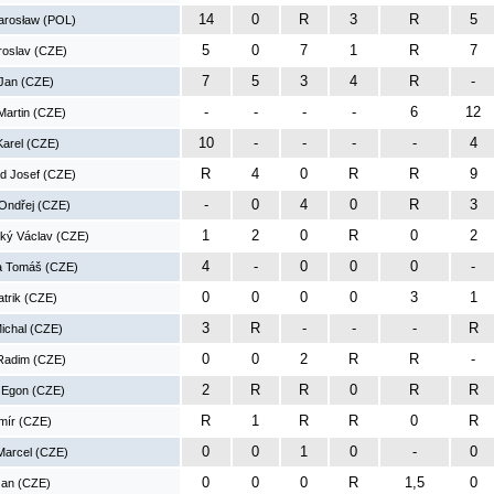
14
0
R
3
R
5
arosław (POL)
5
0
7
1
R
7
roslav (CZE)
7
5
3
4
R
-
Jan (CZE)
-
-
-
-
6
12
artin (CZE)
10
-
-
-
-
4
Karel (CZE)
R
4
0
R
R
9
d Josef (CZE)
-
0
4
0
R
3
Ondřej (CZE)
1
2
0
R
0
2
ký Václav (CZE)
4
-
0
0
0
-
a Tomáš (CZE)
0
0
0
0
3
1
atrik (CZE)
3
R
-
-
-
R
ichal (CZE)
0
0
2
R
R
-
Radim (CZE)
2
R
R
0
R
R
 Egon (CZE)
R
1
R
R
0
R
umír (CZE)
0
0
1
0
-
0
Marcel (CZE)
0
0
0
R
1,5
0
Jan (CZE)