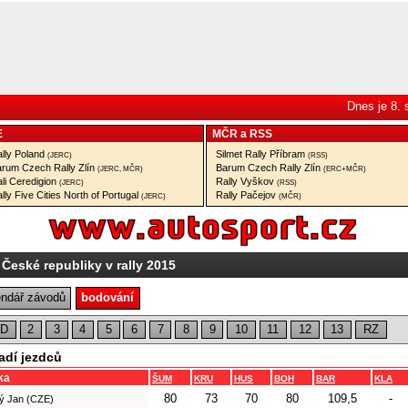
Dnes je 8.
E
MČR
a
RSS
lly Poland
Silmet Rally Příbram
(JERC)
(RSS)
rum Czech Rally Zlín
Barum Czech Rally Zlín
(JERC, MČR)
(ERC+MČR)
li Ceredigion
Rally Vyškov
(JERC)
(RSS)
lly Five Cities North of Portugal
Rally Pačejov
(JERC)
(MČR)
 České republiky v rally 2015
endář závodů
bodování
D
2
3
4
5
6
7
8
9
10
11
12
13
RZ
adí jezdců
ka
ŠUM
KRU
HUS
BOH
BAR
KLA
80
73
70
80
109,5
-
ý Jan (CZE)