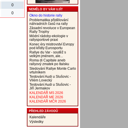
0
NEMĚLO BY VÁM UJÍT
0
Okno do historie rally
Problematika přidělování
náhradních časů na rally
Zásadní revoluce v European
Rally Trophy
Módní rádoby-ekologie v
rallysportové praxi
Konec éry mistrovství Evropy
pod křídly Eurosportu
Rallye du Var - soutěž s
velkým jménem, ale...
Roma di Capitale aneb
rallyový zmatek po Italsku
Sledování Rallye Monte Carlo
vrtulníkem
Testování Audi u Slušovic -
Vilém Lovecký
Testování Audi u Slušovic -
Jiří Jermakov
KALENDÁŘ MS 2026
KALENDÁŘ ME 2026
KALENDÁŘ MČR 2026
PŘEHLED ZÁVODŮ
Kalendáře
Výsledky