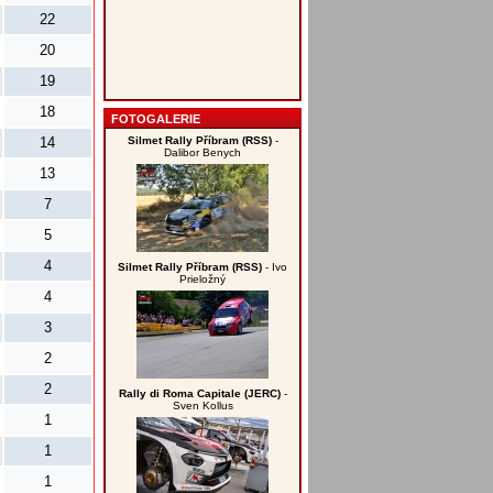
22
20
19
18
FOTOGALERIE
Silmet Rally Příbram (RSS)
-
14
Dalibor Benych
13
7
5
4
Silmet Rally Příbram (RSS)
- Ivo
Prieložný
4
3
2
2
Rally di Roma Capitale (JERC)
-
Sven Kollus
1
1
1