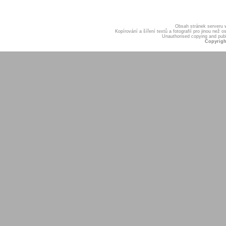
Obsah stránek serveru
Kopírování a šíření textů a fotografií pro jinou ne
Unauthorised copying and publis
Copyrigh