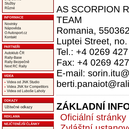
Služby
AS SCORPION 
Různé
TEAM
INFORMACE
Novinky
Romania, 550362,
Nápověda
O Autosport.cz
Kontakt
Luptei Street, no
PARTNEŘI
Tel.: +4 0269 42
Autoklub ČR
Rally-Base
Fax: +4 0269 42
Rally Bezpečně
Next RC Rally
E-mail: sorin.itu@r
VIDEA
berti.panaiot@rali
Videa od JNK Studio
Videa JNK for Competitors
Videa od Luboše Laholy
ODKAZY
ZÁKLADNÍ INF
Užitečné odkazy
Oficiální stránky
REKLAMA
NEJČTENĚJŠÍ ČLÁNKY
Zvláštní ustanov