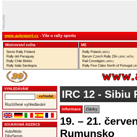
www.autosport.cz
- Vše o rally sportu
Mistrovství­ světa
ME
Secto Rally Finland
Rally Poland
(JERC)
Rally del Paraguay
Barum Czech Rally Zlín
(JERC, MČR)
Rally Chile Biobío
Rali Ceredigion
(JERC)
Rally Italia Sardegna
Rally Five Cities North of Portugal
(J
VYHLEDÁVÁNÍ
IRC 12
- Sibiu 
Rozšířené vyhledávání
informace
články
19. – 21. červe
SOUKROMÁ INZERCE
Rumunsko
Auto/Moto
Díly/Servis