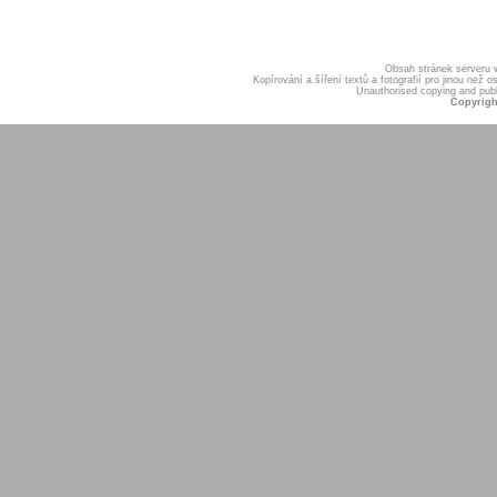
Obsah stránek serveru
Kopírování a šíření textů a fotografií pro jinou ne
Unauthorised copying and publis
Copyrigh