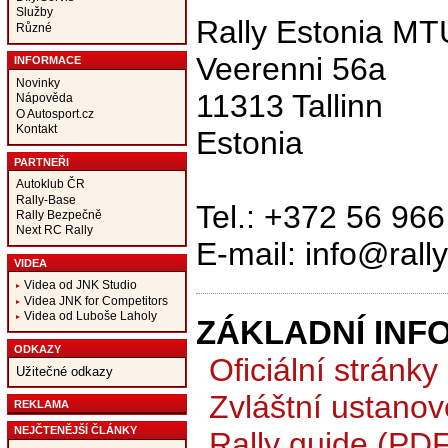
Služby
Rally Estonia MT
Různé
Veerenni 56a
INFORMACE
Novinky
11313 Tallinn
Nápověda
O Autosport.cz
Kontakt
Estonia
PARTNEŘI
Autoklub ČR
Rally-Base
Tel.: +372 56 96
Rally Bezpečně
Next RC Rally
E-mail: info@rall
VIDEA
Videa od JNK Studio
Videa JNK for Competitors
Videa od Luboše Laholy
ZÁKLADNÍ INF
ODKAZY
Oficiální stránky
Užitečné odkazy
Zvláštní ustanov
REKLAMA
NEJČTENĚJŠÍ ČLÁNKY
Rally guide (PDF