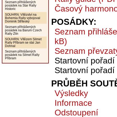
Seznam přihlášených
posádek na Star Rally
Časový harmono
Historic
SOUHRN: Vítězství na
Bohemia Rally vybojoval
POSÁDKY:
Dominik Stříteský
Seznam přihlášených
Seznam přihláš
posádek na Barum Czech
Rally Zlín
kB)
SOUHRN: Vítězem Silmet
Rally Příbram se stal Jan
Dohnal
Seznam převzat
Seznam přihlášených
posádek na Silmet Rally
Startovní pořadí
Příbram
Startovní pořadí
PRŮBĚH SOUTĚ
Výsledky
Informace
Odstoupení