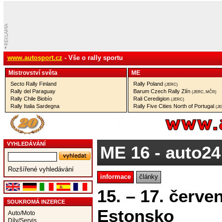
www.autosport.cz
- Vše o rally sportu
Mistrovství­ světa
ME
Secto Rally Finland
Rally Poland
(JERC)
Rally del Paraguay
Barum Czech Rally Zlín
(JERC, MČR)
Rally Chile Biobío
Rali Ceredigion
(JERC)
Rally Italia Sardegna
Rally Five Cities North of Portugal
(J
VYHLEDÁVÁNÍ
ME 16
- auto24
Rozšířené vyhledávání
informace
články
15. – 17. červe
SOUKROMÁ INZERCE
Estonsko
Auto/Moto
Díly/Servis