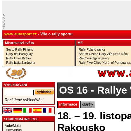
www.autosport.cz
- Vše o rally sportu
Mistrovství­ světa
ME
Secto Rally Finland
Rally Poland
(JERC)
Rally del Paraguay
Barum Czech Rally Zlín
(JERC, MČR)
Rally Chile Biobío
Rali Ceredigion
(JERC)
Rally Italia Sardegna
Rally Five Cities North of Portugal
(J
VYHLEDÁVÁNÍ
OS 16
- Rallye 
Rozšířené vyhledávání
informace
články
18. – 19. listop
SOUKROMÁ INZERCE
Rakousko
Auto/Moto
Díly/Servis