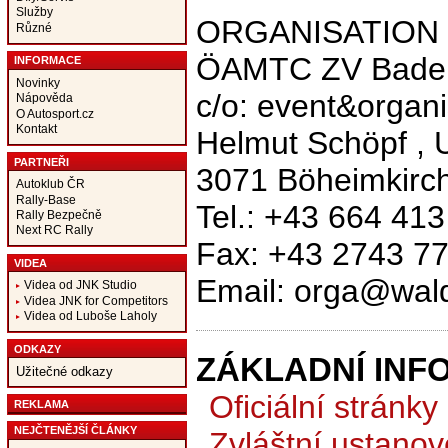
Služby
ORGANISATION
Různé
ÖAMTC ZV Bade
INFORMACE
Novinky
c/o: event&organi
Nápověda
O Autosport.cz
Kontakt
Helmut Schöpf , 
PARTNEŘI
3071 Böheimkirch
Autoklub ČR
Rally-Base
Tel.: +43 664 413
Rally Bezpečně
Next RC Rally
Fax: +43 2743 7
VIDEA
Email: orga@waldv
Videa od JNK Studio
Videa JNK for Competitors
Videa od Luboše Laholy
ODKAZY
ZÁKLADNÍ INF
Užitečné odkazy
Oficiální stránky
REKLAMA
NEJČTENĚJŠÍ ČLÁNKY
Zvláštní ustanov