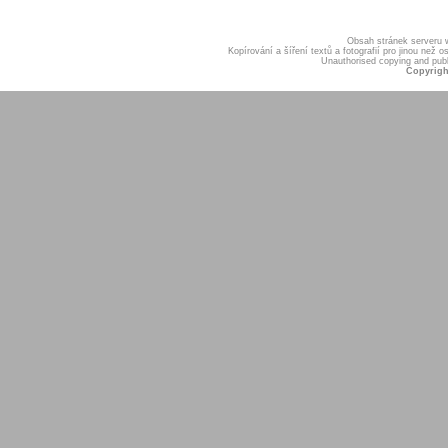
Obsah stránek serveru
Kopírování a šíření textů a fotografií pro jinou ne
Unauthorised copying and publis
Copyrigh