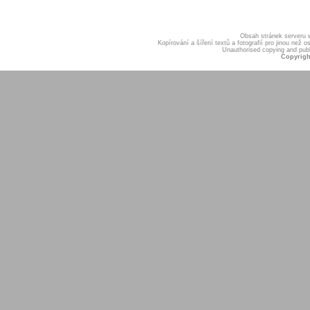
Obsah stránek serveru
Kopírování a šíření textů a fotografií pro jinou ne
Unauthorised copying and publis
Copyrigh