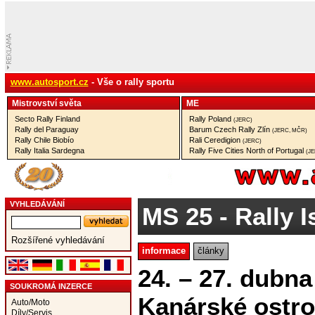
www.autosport.cz
- Vše o rally sportu
Mistrovství­ světa
ME
Secto Rally Finland
Rally Poland
(JERC)
Rally del Paraguay
Barum Czech Rally Zlín
(JERC, MČR)
Rally Chile Biobío
Rali Ceredigion
(JERC)
Rally Italia Sardegna
Rally Five Cities North of Portugal
(J
VYHLEDÁVÁNÍ
MS 25
- Rally I
Rozšířené vyhledávání
informace
články
24. – 27. dubna
SOUKROMÁ INZERCE
Kanárské ostr
Auto/Moto
Díly/Servis