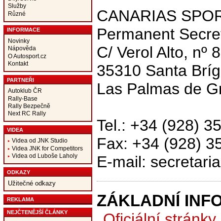
Služby
CANARIAS SPOR
Různé
Permanent Secret
INFORMACE
Novinky
C/ Verol Alto, nº 8
Nápověda
O Autosport.cz
Kontakt
35310 Santa Bríg
PARTNEŘI
Las Palmas de G
Autoklub ČR
Rally-Base
Rally Bezpečně
Next RC Rally
Tel.: +34 (928) 3
VIDEA
Fax: +34 (928) 3
Videa od JNK Studio
Videa JNK for Competitors
Videa od Luboše Laholy
E-mail: secretari
ODKAZY
Užitečné odkazy
ZÁKLADNÍ INF
REKLAMA
NEJČTENĚJŠÍ ČLÁNKY
Oficiální stránky