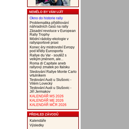
NEMĚLO BY VÁM UJÍT
Okno do historie rally
Problematika přidělování
náhradních časů na rally
Zásadní revoluce v European
Rally Trophy
Módní rádoby-ekologie v
rallysportové praxi
Konec éry mistrovství Evropy
pod křídly Eurosportu
Rallye du Var - soutěž s
velkým jménem, ale...
Roma di Capitale aneb
rallyový zmatek po Italsku
Sledování Rallye Monte Carlo
vrtulníkem
Testování Audi u Slušovic -
Vilém Lovecký
Testování Audi u Slušovic -
Jiří Jermakov
KALENDÁŘ MS 2026
KALENDÁŘ ME 2026
KALENDÁŘ MČR 2026
PŘEHLED ZÁVODŮ
Kalendáře
Výsledky