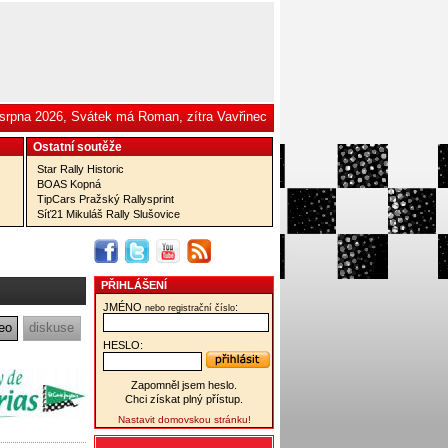
 srpna 2026, Svátek má Roman, zítra Vavřinec
Ostatní­ soutěže
Star Rally Historic
BOAS Kopná
TipCars Pražský Rallysprint
Síť21 Mikuláš Rally Slušovice
PŘIHLÁŠENÍ
JMÉNO
:
nebo registrační číslo
eo
diskuse
HESLO:
Zapomněl jsem heslo.
Chci získat plný přístup.
Nastavit domovskou stránku!