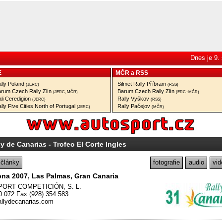
Dnes je 9.
E
MČR
a
RSS
lly Poland
Silmet Rally Příbram
(JERC)
(RSS)
rum Czech Rally Zlín
Barum Czech Rally Zlín
(JERC, MČR)
(ERC+MČR)
li Ceredigion
Rally Vyškov
(JERC)
(RSS)
lly Five Cities North of Portugal
Rally Pačejov
(JERC)
(MČR)
ly de Canarias - Trofeo El Corte Ingles
články
fotografie
audio
vid
bna 2007, Las Palmas, Gran Canaria
ORT COMPETICIÓN, S. L.
0 072 Fax (928) 354 583
allydecanarias.com