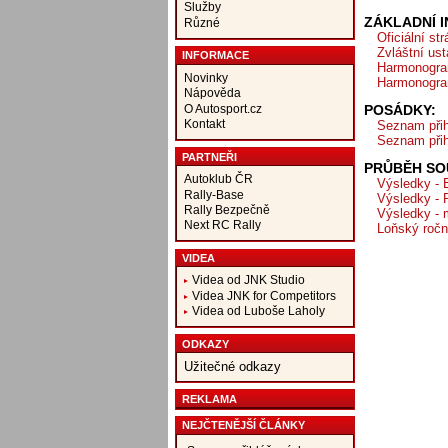
Služby
ZÁKLADNÍ 
Různé
Oficiální st
Zvláštní us
INFORMACE
Harmonogram
Novinky
Harmonogram
Nápověda
O Autosport.cz
POSÁDKY:
Kontakt
Seznam přih
Seznam přih
PARTNEŘI
PRŮBĚH SO
Autoklub ČR
Výsledky - 
Rally-Base
Výsledky - 
Rally Bezpečně
Výsledky - 
Next RC Rally
Loňský ročn
VIDEA
Videa od JNK Studio
Videa JNK for Competitors
Videa od Luboše Laholy
ODKAZY
Užitečné odkazy
REKLAMA
NEJČTENĚJŠÍ ČLÁNKY