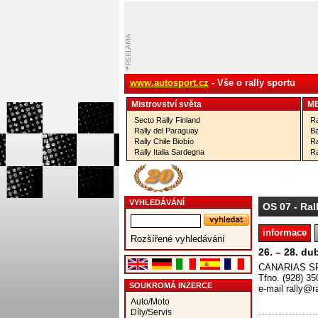
www.autosport.cz
- Vše o rally sportu
Mistrovství­ světa
M
Secto Rally Finland
Ra
Rally del Paraguay
Ba
Rally Chile Biobío
Ra
Rally Italia Sardegna
Ra
VYHLEDÁVÁNÍ
OS 07
- Ral
informace
Rozšířené vyhledávání
26. – 28. du
CANARIAS SP
Tfno. (928) 35
SOUKROMÁ INZERCE
e-mail rally@r
Auto/Moto
Díly/Servis