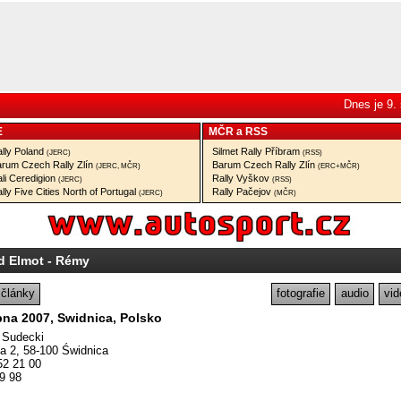
Dnes je 9.
E
MČR
a
RSS
lly Poland
Silmet Rally Příbram
(JERC)
(RSS)
rum Czech Rally Zlín
Barum Czech Rally Zlín
(JERC, MČR)
(ERC+MČR)
li Ceredigion
Rally Vyškov
(JERC)
(RSS)
lly Five Cities North of Portugal
Rally Pačejov
(JERC)
(MČR)
d Elmot - Rémy
články
fotografie
audio
vid
bna 2007, Swidnica, Polsko
 Sudecki
a 2, 58-100 Świdnica
852 21 00
69 98