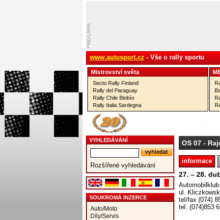
www.autosport.cz
- Vše o rally sportu
Mistrovství­ světa
M
Secto Rally Finland
Ra
Rally del Paraguay
Ba
Rally Chile Biobío
Ra
Rally Italia Sardegna
Ra
VYHLEDÁVÁNÍ
OS 07
- Raj
informace
Rozšířené vyhledávání
27. – 28. du
Automobilklub
ul. Kliczkowsk
SOUKROMÁ INZERCE
tel/fax (074) 
tel. (074)853 
Auto/Moto
Díly/Servis