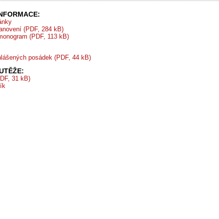
INFORMACE:
ránky
tanovení (PDF, 284 kB)
monogram (PDF, 113 kB)
lášených posádek (PDF, 44 kB)
UTĚŽE:
DF, 31 kB)
ík