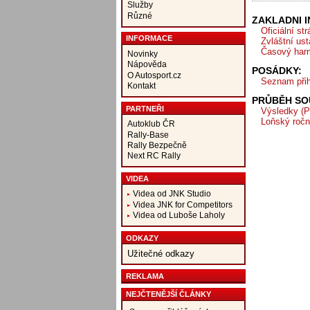
Služby
Různé
ZAKLADNI 
Oficiální st
INFORMACE
Zvláštní us
Časový har
Novinky
Nápověda
POSÁDKY:
O Autosport.cz
Seznam přih
Kontakt
PRŮBĚH SO
PARTNEŘI
Výsledky (P
Loňský ročn
Autoklub ČR
Rally-Base
Rally Bezpečně
Next RC Rally
VIDEA
Videa od JNK Studio
Videa JNK for Competitors
Videa od Luboše Laholy
ODKAZY
Užitečné odkazy
REKLAMA
NEJČTENĚJŠÍ ČLÁNKY