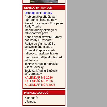
NEMĚLO BY VÁM UJÍT
Okno do historie rally
Problematika přidělování
náhradních časů na rally
Zásadní revoluce v European
Rally Trophy
Módní rádoby-ekologie v
rallysportové praxi
Konec éry mistrovství Evropy
pod křídly Eurosportu
Rallye du Var - soutěž s
velkým jménem, ale...
Roma di Capitale aneb
rallyový zmatek po Italsku
Sledování Rallye Monte Carlo
vrtulníkem
Testování Audi u Slušovic -
Vilém Lovecký
Testování Audi u Slušovic -
Jiří Jermakov
KALENDÁŘ MS 2026
KALENDÁŘ ME 2026
KALENDÁŘ MČR 2026
PŘEHLED ZÁVODŮ
Kalendáře
Výsledky