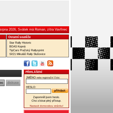
 srpna 2026, Svátek má Roman, zítra Vavřinec
Ostatní­ soutěže
Star Rally Historic
BOAS Kopná
TipCars Pražský Rallysprint
Síť21 Mikuláš Rally Slušovice
PŘIHLÁŠENÍ
JMÉNO
:
nebo registrační číslo
eo
diskuse
HESLO:
Zapomněl jsem heslo.
Chci získat plný přístup.
Nastavit domovskou stránku!