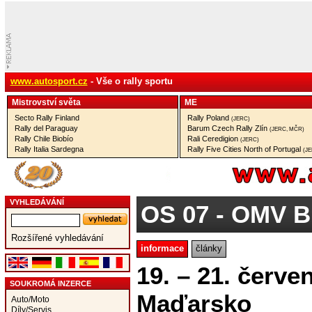
www.autosport.cz
- Vše o rally sportu
Mistrovství­ světa
ME
Secto Rally Finland
Rally Poland
(JERC)
Rally del Paraguay
Barum Czech Rally Zlín
(JERC, MČR)
Rally Chile Biobío
Rali Ceredigion
(JERC)
Rally Italia Sardegna
Rally Five Cities North of Portugal
(J
VYHLEDÁVÁNÍ
OS 07
- OMV B
Rozšířené vyhledávání
informace
články
19. – 21. červe
SOUKROMÁ INZERCE
Maďarsko
Auto/Moto
Díly/Servis