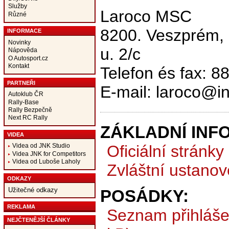
Služby
Laroco MSC
Různé
8200. Veszprém,
INFORMACE
Novinky
u. 2/c
Nápověda
O Autosport.cz
Kontakt
Telefon és fax: 8
PARTNEŘI
E-mail: laroco@in
Autoklub ČR
Rally-Base
Rally Bezpečně
Next RC Rally
ZÁKLADNÍ INF
VIDEA
Oficiální stránky
Videa od JNK Studio
Videa JNK for Competitors
Videa od Luboše Laholy
Zvláštní ustanov
ODKAZY
Užitečné odkazy
POSÁDKY:
REKLAMA
Seznam přihláš
NEJČTENĚJŠÍ ČLÁNKY