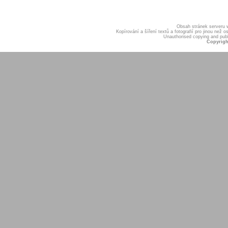
Obsah stránek serveru
Kopírování a šíření textů a fotografií pro jinou ne
Unauthorised copying and publis
Copyrigh