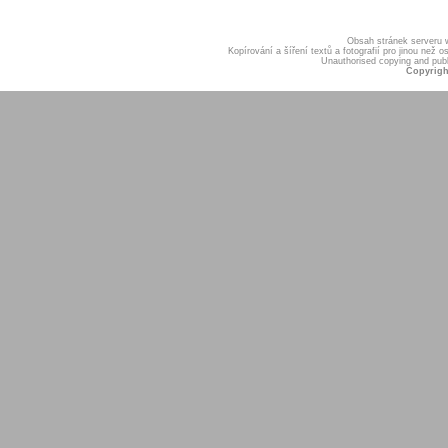
Obsah stránek serveru
Kopírování a šíření textů a fotografií pro jinou ne
Unauthorised copying and publis
Copyrigh