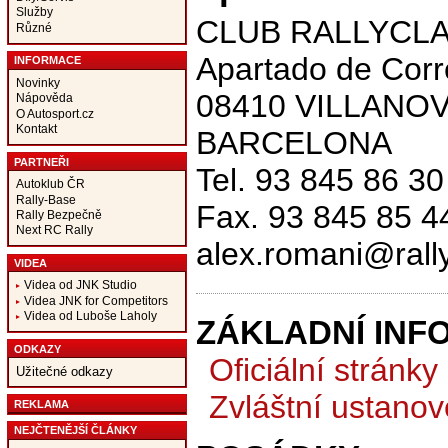
Služby
CLUB RALLYCL
Různé
Apartado de Corr
INFORMACE
Novinky
08410 VILLANO
Nápověda
O Autosport.cz
Kontakt
BARCELONA
PARTNEŘI
Tel. 93 845 86 30
Autoklub ČR
Rally-Base
Fax. 93 845 85 4
Rally Bezpečně
Next RC Rally
alex.romani@rally
VIDEA
Videa od JNK Studio
Videa JNK for Competitors
Videa od Luboše Laholy
ZÁKLADNÍ INF
ODKAZY
Oficiální stránky
Užitečné odkazy
Zvláštní ustanov
REKLAMA
NEJČTENĚJŠÍ ČLÁNKY