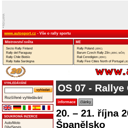
www.autosport.cz
- Vše o rally sportu
Mistrovství­ světa
ME
Secto Rally Finland
Rally Poland
(JERC)
Rally del Paraguay
Barum Czech Rally Zlín
(JERC, MČR)
Rally Chile Biobío
Rali Ceredigion
(JERC)
Rally Italia Sardegna
Rally Five Cities North of Portugal
(J
VYHLEDÁVÁNÍ
OS 07
- Rallye
Rozšířené vyhledávání
informace
články
20. – 21. října
SOUKROMÁ INZERCE
Španělsko
Auto/Moto
Díly/Servis