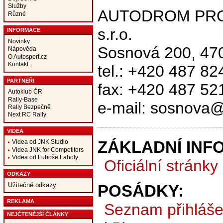
Služby
AUTODROM PR
Různé
s.r.o.
INFORMACE
Novinky
Sosnová 200, 470
Nápověda
O Autosport.cz
Kontakt
tel.: +420 487 82
PARTNEŘI
fax: +420 487 52
Autoklub ČR
Rally-Base
e-mail: sosnova
Rally Bezpečně
Next RC Rally
VIDEA
ZÁKLADNÍ INF
Videa od JNK Studio
Videa JNK for Competitors
Videa od Luboše Laholy
Oficiální stránky
ODKAZY
Užitečné odkazy
POSÁDKY:
REKLAMA
Seznam přihláše
NEJČTENĚJŠÍ ČLÁNKY