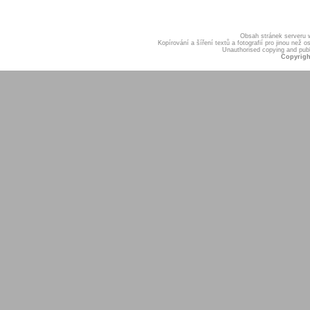
Obsah stránek serveru
Kopírování a šíření textů a fotografií pro jinou ne
Unauthorised copying and publis
Copyrigh