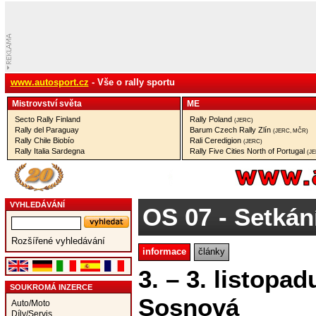
www.autosport.cz
- Vše o rally sportu
Mistrovství­ světa
ME
Secto Rally Finland
Rally Poland
(JERC)
Rally del Paraguay
Barum Czech Rally Zlín
(JERC, MČR)
Rally Chile Biobío
Rali Ceredigion
(JERC)
Rally Italia Sardegna
Rally Five Cities North of Portugal
(J
VYHLEDÁVÁNÍ
OS 07
- Setkán
Rozšířené vyhledávání
informace
články
3. – 3. listopa
SOUKROMÁ INZERCE
Sosnová
Auto/Moto
Díly/Servis