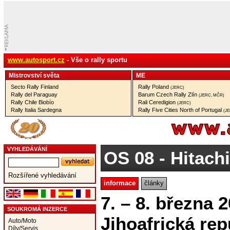
www.autosport.cz
- Vše o rally sportu
Mistrovství­ světa
ME
Secto Rally Finland
Rally Poland
(JERC)
Rally del Paraguay
Barum Czech Rally Zlín
(JERC, MČR)
Rally Chile Biobío
Rali Ceredigion
(JERC)
Rally Italia Sardegna
Rally Five Cities North of Portugal
(J
VYHLEDÁVÁNÍ
OS 08
- Hitachi
Rozšířené vyhledávání
informace
články
7. – 8. března 
SOUKROMÁ INZERCE
Jihoafrická rep
Auto/Moto
Díly/Servis