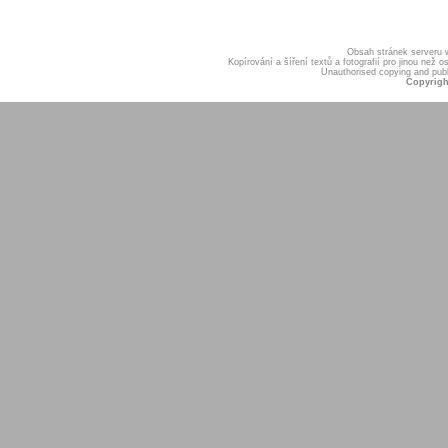
Obsah stránek serveru
Kopírování a šíření textů a fotografií pro jinou ne
Unauthorised copying and publis
Copyrigh