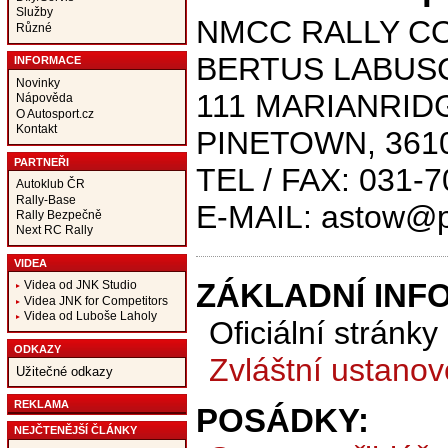
Služby
NMCC RALLY C
Různé
BERTUS LABUS
INFORMACE
Novinky
111 MARIANRID
Nápověda
O Autosport.cz
Kontakt
PINETOWN, 361
PARTNEŘI
TEL / FAX: 031-
Autoklub ČR
Rally-Base
E-MAIL: astow@p
Rally Bezpečně
Next RC Rally
VIDEA
ZÁKLADNÍ INF
Videa od JNK Studio
Videa JNK for Competitors
Videa od Luboše Laholy
Oficiální stránky
ODKAZY
Zvláštní ustanov
Užitečné odkazy
REKLAMA
POSÁDKY:
NEJČTENĚJŠÍ ČLÁNKY