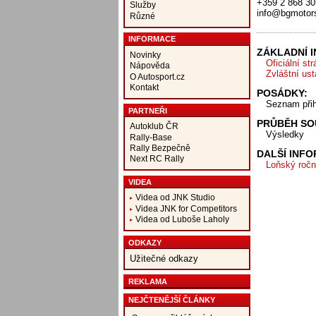
+359 2 868 30
Služby
info@bgmotor
Různé
INFORMACE
ZÁKLADNÍ 
Novinky
Oficiální st
Nápověda
Zvláštní us
O Autosport.cz
Kontakt
POSÁDKY:
Seznam při
PARTNEŘI
PRŮBĚH SO
Autoklub ČR
Výsledky
Rally-Base
Rally Bezpečně
DALŠÍ INF
Next RC Rally
Loňský ročn
VIDEA
Videa od JNK Studio
Videa JNK for Competitors
Videa od Luboše Laholy
ODKAZY
Užitečné odkazy
REKLAMA
NEJČTENĚJŠÍ ČLÁNKY