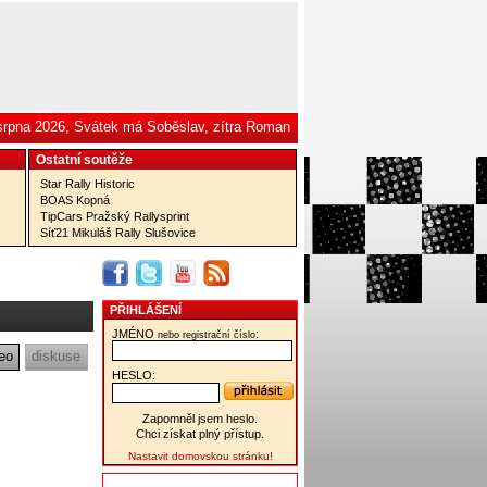
 srpna 2026, Svátek má Soběslav, zítra Roman
Ostatní­ soutěže
Star Rally Historic
BOAS Kopná
TipCars Pražský Rallysprint
Síť21 Mikuláš Rally Slušovice
PŘIHLÁŠENÍ
JMÉNO
:
nebo registrační číslo
eo
diskuse
HESLO:
Zapomněl jsem heslo.
Chci získat plný přístup.
Nastavit domovskou stránku!