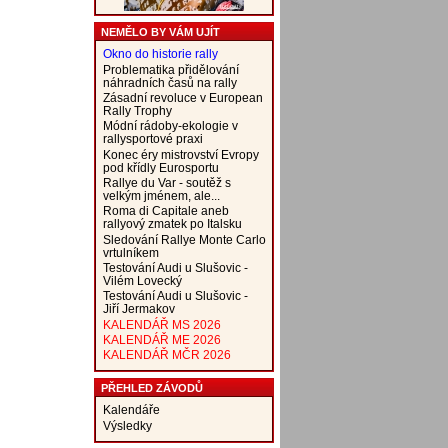
NEMĚLO BY VÁM UJÍT
Okno do historie rally
Problematika přidělování
náhradních časů na rally
Zásadní revoluce v European
Rally Trophy
Módní rádoby-ekologie v
rallysportové praxi
Konec éry mistrovství Evropy
pod křídly Eurosportu
Rallye du Var - soutěž s
velkým jménem, ale...
Roma di Capitale aneb
rallyový zmatek po Italsku
Sledování Rallye Monte Carlo
vrtulníkem
Testování Audi u Slušovic -
Vilém Lovecký
Testování Audi u Slušovic -
Jiří Jermakov
KALENDÁŘ MS 2026
KALENDÁŘ ME 2026
KALENDÁŘ MČR 2026
PŘEHLED ZÁVODŮ
Kalendáře
Výsledky