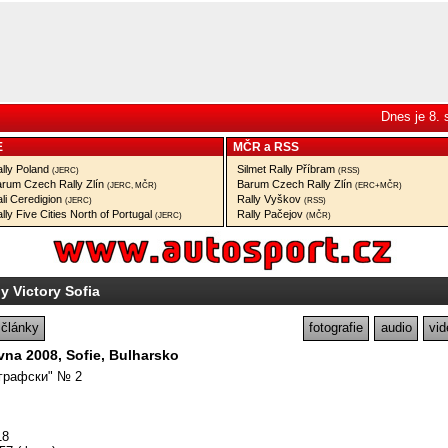
Dnes je 8.
E
MČR
a
RSS
lly Poland
Silmet Rally Příbram
(JERC)
(RSS)
rum Czech Rally Zlín
Barum Czech Rally Zlín
(JERC, MČR)
(ERC+MČR)
li Ceredigion
Rally Vyškov
(JERC)
(RSS)
lly Five Cities North of Portugal
Rally Pačejov
(JERC)
(MČR)
ly Victory Sofia
články
fotografie
audio
vid
rvna 2008, Sofie, Bulharsko
графски" № 2
18