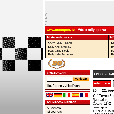
www.autosport.cz
- Vše o rally sportu
Mistrovství­ světa
M
Secto Rally Finland
Ra
Rally del Paraguay
Ba
Rally Chile Biobío
Ra
Rally Italia Sardegna
Ra
VYHLEDÁVÁNÍ
OS 08
- Ral
informace
Rozšířené vyhledávání
20. – 22. če
Ул."Пимeн Зо
Дианабад
SOUKROMÁ INZERCE
София 1172
България
Auto/Moto
+359 2 96159
Díly/Servis