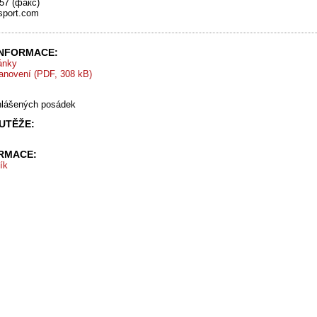
57 (факс)
sport.com
INFORMACE:
ránky
tanovení (PDF, 308 kB)
hlášených posádek
UTĚŽE:
ORMACE:
ík