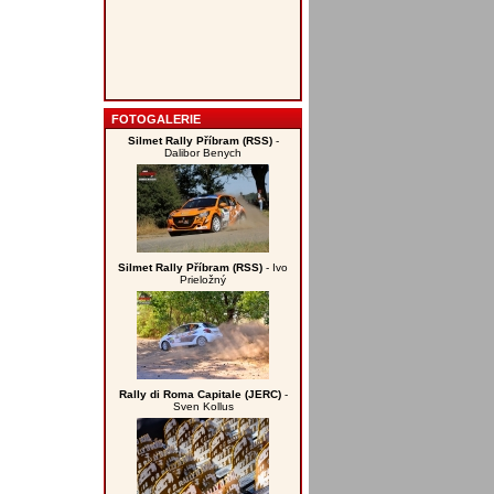
FOTOGALERIE
Silmet Rally Příbram (RSS)
-
Dalibor Benych
Silmet Rally Příbram (RSS)
- Ivo
Prieložný
Rally di Roma Capitale (JERC)
-
Sven Kollus