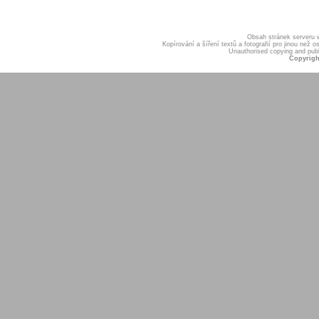
Obsah stránek serveru
Kopírování a šíření textů a fotografií pro jinou ne
Unauthorised copying and publis
Copyrigh