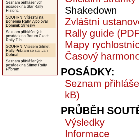
Seznam přihlášených
posádek na Star Rally
Shakedown
Historic
SOUHRN: Vítězství na
Zvláštní ustanov
Bohemia Rally vybojoval
Dominik Stříteský
Rally guide (PDF
Seznam přihlášených
posádek na Barum Czech
Rally Zlín
Mapy rychlostní
SOUHRN: Vítězem Silmet
Rally Příbram se stal Jan
Časový harmono
Dohnal
Seznam přihlášených
posádek na Silmet Rally
POSÁDKY:
Příbram
Seznam přihláš
kB)
PRŮBĚH SOUTĚ
Výsledky
Informace