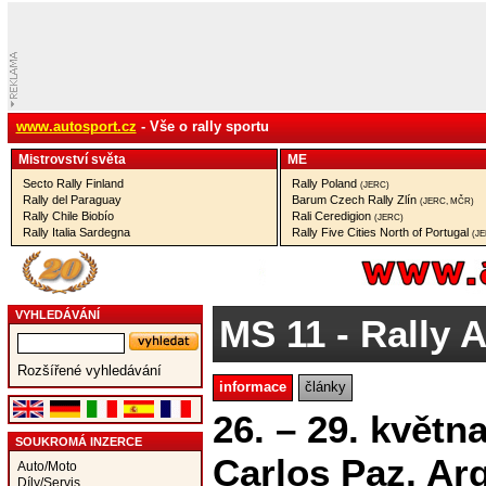
www.autosport.cz
- Vše o rally sportu
Mistrovství­ světa
ME
Secto Rally Finland
Rally Poland
(JERC)
Rally del Paraguay
Barum Czech Rally Zlín
(JERC, MČR)
Rally Chile Biobío
Rali Ceredigion
(JERC)
Rally Italia Sardegna
Rally Five Cities North of Portugal
(J
VYHLEDÁVÁNÍ
MS 11
- Rally 
Rozšířené vyhledávání
informace
články
26. – 29. květn
SOUKROMÁ INZERCE
Carlos Paz, Ar
Auto/Moto
Díly/Servis