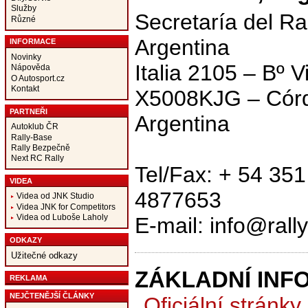
Služby
Secretaría del Ra
Různé
Argentina
INFORMACE
Novinky
Italia 2105 – Bº V
Nápověda
O Autosport.cz
Kontakt
X5008KJG – Cór
PARTNEŘI
Argentina
Autoklub ČR
Rally-Base
Rally Bezpečně
Next RC Rally
Tel/Fax: + 54 35
VIDEA
4877653
Videa od JNK Studio
Videa JNK for Competitors
Videa od Luboše Laholy
E-mail: info@rall
ODKAZY
Užitečné odkazy
ZÁKLADNÍ INF
REKLAMA
NEJČTENĚJŠÍ ČLÁNKY
Oficiální stránky