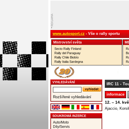
www.autosport.cz
- Vše o rally sportu
Mistrovství­ světa
M
Secto Rally Finland
Ra
Rally del Paraguay
Ba
Rally Chile Biobío
Ra
Rally Italia Sardegna
Ra
VYHLEDÁVÁNÍ
IRC 11
- Tou
informace
Rozšířené vyhledávání
12. – 14. kv
Ajaccio, Korsi
SOUKROMÁ INZERCE
Auto/Moto
Díly/Servis