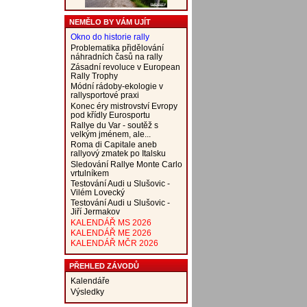
NEMĚLO BY VÁM UJÍT
Okno do historie rally
Problematika přidělování
náhradních časů na rally
Zásadní revoluce v European
Rally Trophy
Módní rádoby-ekologie v
rallysportové praxi
Konec éry mistrovství Evropy
pod křídly Eurosportu
Rallye du Var - soutěž s
velkým jménem, ale...
Roma di Capitale aneb
rallyový zmatek po Italsku
Sledování Rallye Monte Carlo
vrtulníkem
Testování Audi u Slušovic -
Vilém Lovecký
Testování Audi u Slušovic -
Jiří Jermakov
KALENDÁŘ MS 2026
KALENDÁŘ ME 2026
KALENDÁŘ MČR 2026
PŘEHLED ZÁVODŮ
Kalendáře
Výsledky