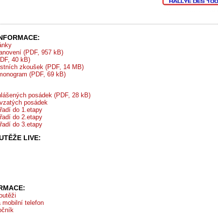
INFORMACE:
ránky
tanovení (PDF, 957 kB)
PDF, 40 kB)
stních zkoušek (PDF, 14 MB)
monogram (PDF, 69 kB)
lášených posádek (PDF, 28 kB)
vzatých posádek
řadí do 1.etapy
řadí do 2.etapy
řadí do 3.etapy
TĚŽE LIVE:
ORMACE:
outěži
 mobilní telefon
očník