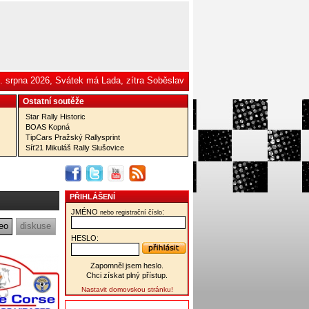
. srpna 2026, Svátek má Lada, zítra Soběslav
Ostatní­ soutěže
Star Rally Historic
BOAS Kopná
TipCars Pražský Rallysprint
Síť21 Mikuláš Rally Slušovice
PŘIHLÁŠENÍ
JMÉNO
:
nebo registrační číslo
eo
diskuse
HESLO:
Zapomněl jsem heslo.
Chci získat plný přístup.
Nastavit domovskou stránku!