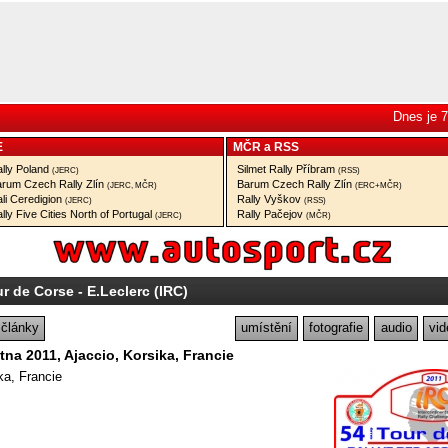
Dnes je 7
E
MČR
a
RSS
lly Poland
Silmet Rally Příbram
(JERC)
(RSS)
rum Czech Rally Zlín
Barum Czech Rally Zlín
(JERC, MČR)
(ERC+MČR)
li Ceredigion
Rally Vyškov
(JERC)
(RSS)
lly Five Cities North of Portugal
Rally Pačejov
(JERC)
(MČR)
r de Corse - E.Leclerc (IRC)
články
umístění
fotografie
audio
vid
ětna 2011, Ajaccio, Korsika, Francie
ka, Francie