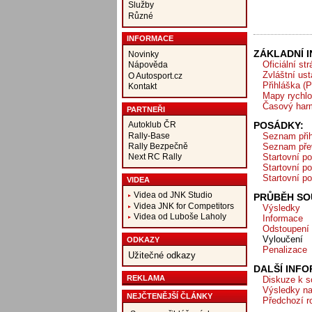
Služby
Různé
INFORMACE
ZÁKLADNÍ 
Novinky
Oficiální st
Nápověda
Zvláštní us
O Autosport.cz
Přihláška (
Kontakt
Mapy rychlo
Časový har
PARTNEŘI
Autoklub ČR
POSÁDKY:
Rally-Base
Seznam přih
Seznam pře
Rally Bezpečně
Startovní po
Next RC Rally
Startovní po
Startovní po
VIDEA
Videa od JNK Studio
PRŮBĚH SOU
Videa JNK for Competitors
Výsledky
Videa od Luboše Laholy
Informace
Odstoupení
Vyloučení
ODKAZY
Penalizace
Užitečné odkazy
DALŠÍ INF
REKLAMA
Diskuze k s
Výsledky na
NEJČTENĚJŠÍ ČLÁNKY
Předchozí r