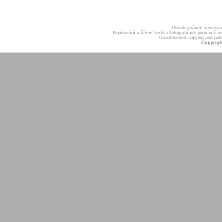
Obsah stránek serveru
Kopírování a šíření textů a fotografií pro jinou ne
Unauthorised copying and publis
Copyrigh