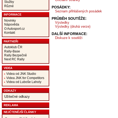
Služby
Různé
POSÁDKY:
Seznam přihlášených posádek
INFORMACE
PRŮBĚH SOUTĚŽE:
Novinky
Výsledky
Nápověda
Výsledky (druhá verze)
O Autosport.cz
Kontakt
DALŠÍ INFORMACE:
Diskuze k soutěži
PARTNEŘI
Autoklub ČR
Rally-Base
Rally Bezpečně
Next RC Rally
VIDEA
Videa od JNK Studio
Videa JNK for Competitors
Videa od Luboše Laholy
ODKAZY
Užitečné odkazy
REKLAMA
NEJČTENĚJŠÍ ČLÁNKY