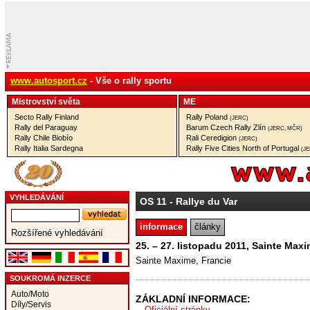
www.autosport.cz
- Vše o rally sportu
Mistrovství­ světa
ME
Secto Rally Finland
Rally Poland
(JERC)
Rally del Paraguay
Barum Czech Rally Zlín
(JERC, MČR)
Rally Chile Biobío
Rali Ceredigion
(JERC)
Rally Italia Sardegna
Rally Five Cities North of Portugal
(J
VYHLEDÁVÁNÍ
OS 11
- Rallye du Var
informace
články
Rozšířené vyhledávání
25. – 27. listopadu 2011, Sainte Maxi
Sainte Maxime, Francie
SOUKROMÁ INZERCE
Auto/Moto
ZÁKLADNÍ INFORMACE:
Díly/Servis
Oficiální stránky