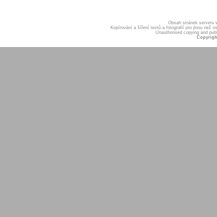
Obsah stránek serveru
Kopírování a šíření textů a fotografií pro jinou ne
Unauthorised copying and publis
Copyrigh