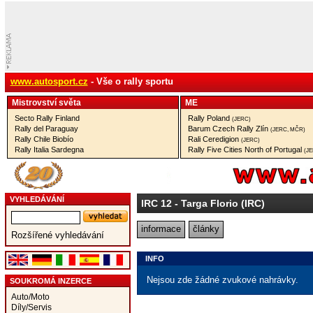
www.autosport.cz
- Vše o rally sportu
Mistrovství­ světa
ME
Secto Rally Finland
Rally Poland
(JERC)
Rally del Paraguay
Barum Czech Rally Zlín
(JERC, MČR)
Rally Chile Biobío
Rali Ceredigion
(JERC)
Rally Italia Sardegna
Rally Five Cities North of Portugal
(J
VYHLEDÁVÁNÍ
IRC 12
- Targa Florio (IRC)
informace
články
Rozšířené vyhledávání
INFO
Nejsou zde žádné zvukové nahrávky.
SOUKROMÁ INZERCE
Auto/Moto
Díly/Servis