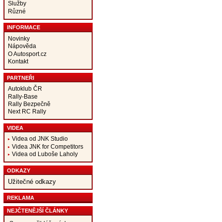
Služby
Různé
INFORMACE
Novinky
Nápověda
O Autosport.cz
Kontakt
PARTNEŘI
Autoklub ČR
Rally-Base
Rally Bezpečně
Next RC Rally
VIDEA
Videa od JNK Studio
Videa JNK for Competitors
Videa od Luboše Laholy
ODKAZY
Užitečné odkazy
REKLAMA
NEJČTENĚJŠÍ ČLÁNKY