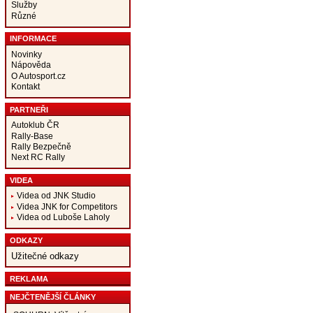
Služby
Různé
INFORMACE
Novinky
Nápověda
O Autosport.cz
Kontakt
PARTNEŘI
Autoklub ČR
Rally-Base
Rally Bezpečně
Next RC Rally
VIDEA
Videa od JNK Studio
Videa JNK for Competitors
Videa od Luboše Laholy
ODKAZY
Užitečné odkazy
REKLAMA
NEJČTENĚJŠÍ ČLÁNKY