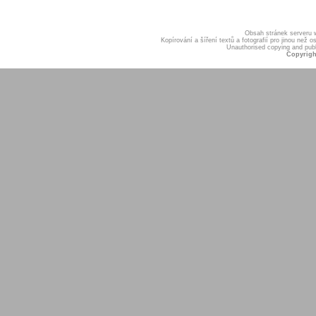
Obsah stránek serveru
Kopírování a šíření textů a fotografií pro jinou ne
Unauthorised copying and publis
Copyrigh