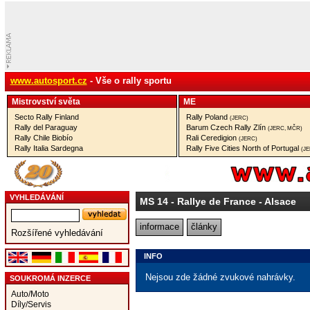
www.autosport.cz
- Vše o rally sportu
Mistrovství­ světa
ME
Secto Rally Finland
Rally Poland
(JERC)
Rally del Paraguay
Barum Czech Rally Zlín
(JERC, MČR)
Rally Chile Biobío
Rali Ceredigion
(JERC)
Rally Italia Sardegna
Rally Five Cities North of Portugal
(J
VYHLEDÁVÁNÍ
MS 14
- Rallye de France - Alsace
informace
články
Rozšířené vyhledávání
INFO
Nejsou zde žádné zvukové nahrávky.
SOUKROMÁ INZERCE
Auto/Moto
Díly/Servis