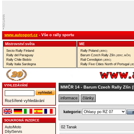
www.autosport.cz
- Vše o rally sportu
Mistrovství­ světa
ME
Secto Rally Finland
Rally Poland
(JERC)
Rally del Paraguay
Barum Czech Rally Zlín
(JERC, MČR)
Rally Chile Biobío
Rali Ceredigion
(JERC)
Rally Italia Sardegna
Rally Five Cities North of Portugal
(J
VYHLEDÁVÁNÍ
MMČR 14
- Barum Czech Rally Zlín
informace
články
Rozšířené vyhledávání
kategorie:
SOUKROMÁ INZERCE
02 Tanak
Auto/Moto
Díly/Servis