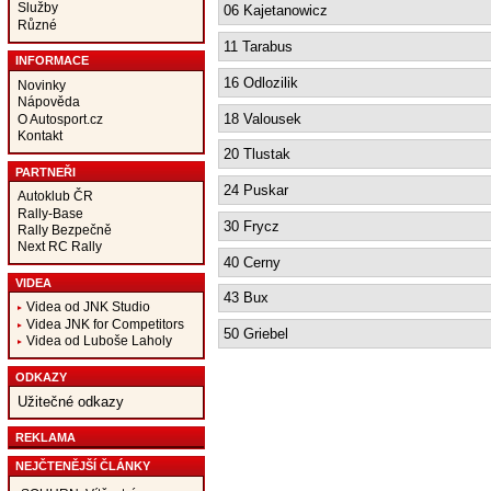
Služby
06 Kajetanowicz
Různé
11 Tarabus
INFORMACE
16 Odlozilik
Novinky
Nápověda
18 Valousek
O Autosport.cz
Kontakt
20 Tlustak
PARTNEŘI
24 Puskar
Autoklub ČR
Rally-Base
30 Frycz
Rally Bezpečně
Next RC Rally
40 Cerny
VIDEA
43 Bux
Videa od JNK Studio
Videa JNK for Competitors
50 Griebel
Videa od Luboše Laholy
ODKAZY
Užitečné odkazy
REKLAMA
NEJČTENĚJŠÍ ČLÁNKY