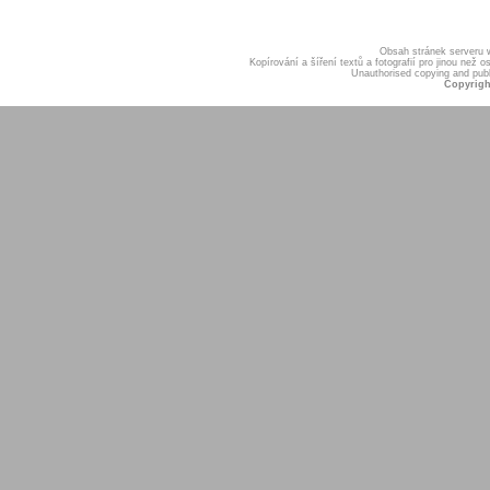
Obsah stránek serveru
Kopírování a šíření textů a fotografií pro jinou ne
Unauthorised copying and publis
Copyrigh