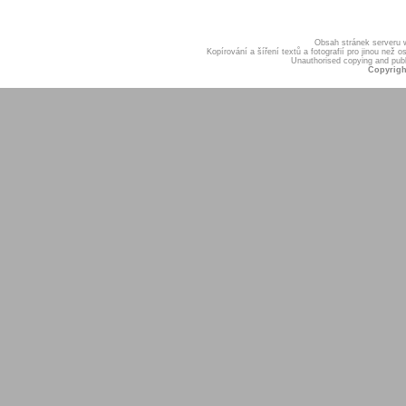
Obsah stránek serveru
Kopírování a šíření textů a fotografií pro jinou ne
Unauthorised copying and publis
Copyrigh