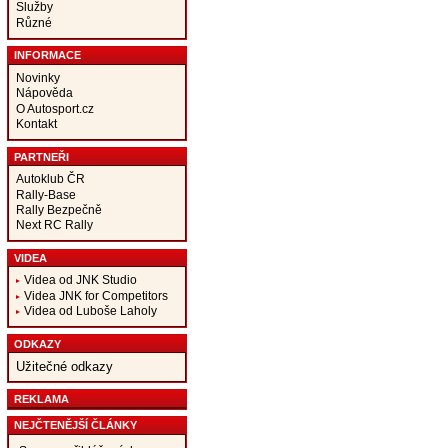
Služby
Různé
INFORMACE
Novinky
Nápověda
O Autosport.cz
Kontakt
PARTNEŘI
Autoklub ČR
Rally-Base
Rally Bezpečně
Next RC Rally
VIDEA
Videa od JNK Studio
Videa JNK for Competitors
Videa od Luboše Laholy
ODKAZY
Užitečné odkazy
REKLAMA
NEJČTENĚJŠÍ ČLÁNKY