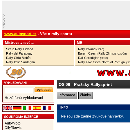
www.autosport.cz
- Vše o rally sportu
Mistrovství­ světa
ME
Secto Rally Finland
Rally Poland
(JERC)
Rally del Paraguay
Barum Czech Rally Zlín
(JERC, MČR)
Rally Chile Biobío
Rali Ceredigion
(JERC)
Rally Italia Sardegna
Rally Five Cities North of Portugal
(J
VYHLEDÁVÁNÍ
OS 06
- Pražský Rallysprint
informace
články
Rozšířené vyhledávání
INFO
Nejsou zde žádné zvukové nahrávky.
SOUKROMÁ INZERCE
Auto/Moto
Díly/Servis