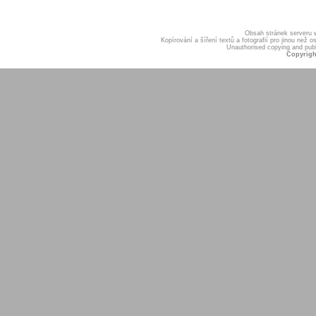
Obsah stránek serveru
Kopírování a šíření textů a fotografií pro jinou ne
Unauthorised copying and publis
Copyrigh