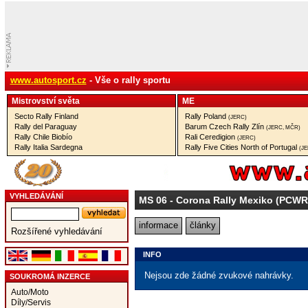
www.autosport.cz
- Vše o rally sportu
Mistrovství­ světa
ME
Secto Rally Finland
Rally Poland
(JERC)
Rally del Paraguay
Barum Czech Rally Zlín
(JERC, MČR)
Rally Chile Biobío
Rali Ceredigion
(JERC)
Rally Italia Sardegna
Rally Five Cities North of Portugal
(J
VYHLEDÁVÁNÍ
MS 06
- Corona Rally Mexiko (PCWR
informace
články
Rozšířené vyhledávání
INFO
Nejsou zde žádné zvukové nahrávky.
SOUKROMÁ INZERCE
Auto/Moto
Díly/Servis