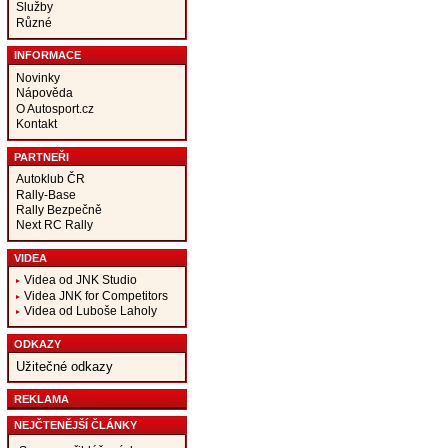
Služby
Různé
INFORMACE
Novinky
Nápověda
O Autosport.cz
Kontakt
PARTNEŘI
Autoklub ČR
Rally-Base
Rally Bezpečně
Next RC Rally
VIDEA
Videa od JNK Studio
Videa JNK for Competitors
Videa od Luboše Laholy
ODKAZY
Užitečné odkazy
REKLAMA
NEJČTENĚJŠÍ ČLÁNKY