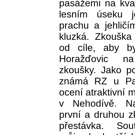
pasážemi na kval
lesním úseku j
prachu a jehličí
kluzká. Zkouška
od cíle, aby b
Horažďovic na
zkoušky. Jako p
známá RZ u Pače
ocení atraktivní 
v Nehodívě. Ná
první a druhou z
přestávka. Sou