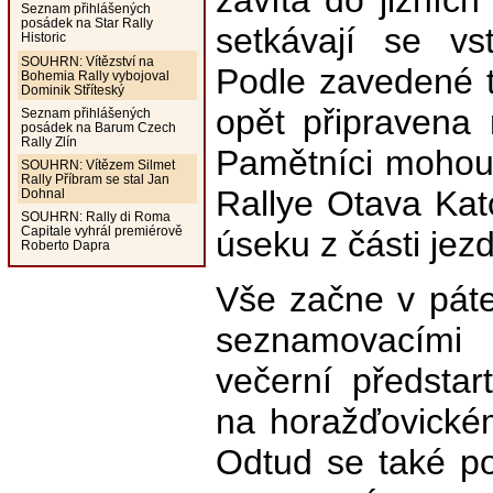
zavítá do jižníc
Seznam přihlášených
posádek na Star Rally
setkávají se vs
Historic
SOUHRN: Vítězství na
Podle zavedené 
Bohemia Rally vybojoval
Dominik Stříteský
opět připravena 
Seznam přihlášených
posádek na Barum Czech
Rally Zlín
Pamětníci mohou
SOUHRN: Vítězem Silmet
Rally Příbram se stal Jan
Rallye Otava Kat
Dohnal
SOUHRN: Rally di Roma
Capitale vyhrál premiérově
úseku z části jezd
Roberto Dapra
Vše začne v páte
seznamovacími 
večerní předstar
na horažďovické
Odtud se také po