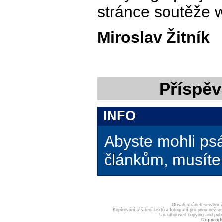
stránce soutěže 
Miroslav Žitník
Příspěv
INFO
Abyste mohli ps
článkům, musíte 
Obsah stránek serveru
Kopírování a šíření textů a fotografií pro jinou ne
Unauthorised copying and publis
Copyrigh