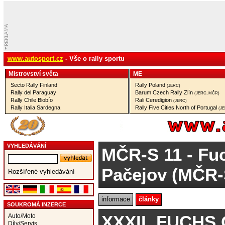
www.autosport.cz
- Vše o rally sportu
Mistrovství­ světa
ME
Secto Rally Finland
Rally Poland
(JERC)
Rally del Paraguay
Barum Czech Rally Zlín
(JERC, MČR)
Rally Chile Biobío
Rali Ceredigion
(JERC)
Rally Italia Sardegna
Rally Five Cities North of Portugal
(J
VYHLEDÁVÁNÍ
MČR-S 11
- Fuc
Pačejov (MČR-
Rozšířené vyhledávání
informace
články
SOUKROMÁ INZERCE
XXXII. FUCHS 
Auto/Moto
Díly/Servis