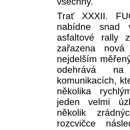
všechny.
Trať XXXII. F
nabídne snad 
asfaltové rally
zařazena nová
nejdelším měřen
odehrává na 
komunikacích, kte
několika rychl
jeden velmi úz
několik zrádný
rozcvičce násl