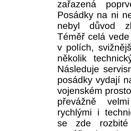
zařazená popr
Posádky na ni neš
nebyl důvod zk
Téměř celá vede
v polích, svižněj
několik technic
Následuje servis
posádky vydají n
vojenském prosto
převážně velm
rychlými i techn
se zde rozbit