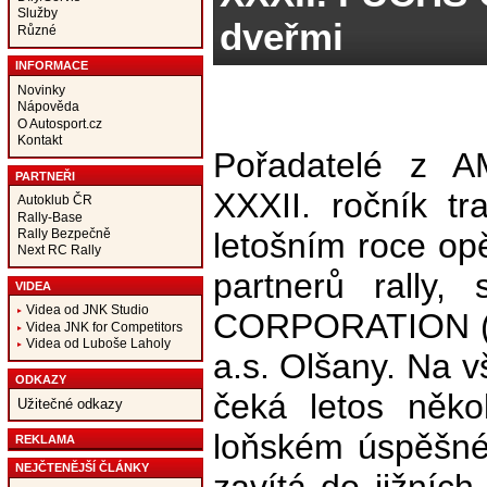
Služby
dveřmi
Různé
INFORMACE
Novinky
Nápověda
O Autosport.cz
Kontakt
Pořadatelé z AM
PARTNEŘI
XXXII. ročník tr
Autoklub ČR
Rally-Base
Rally Bezpečně
letošním roce op
Next RC Rally
partnerů rally,
VIDEA
Videa od JNK Studio
CORPORATION (CZ
Videa JNK for Competitors
Videa od Luboše Laholy
a.s. Olšany. Na v
ODKAZY
čeká letos něko
Užitečné odkazy
loňském úspěšné
REKLAMA
NEJČTENĚJŠÍ ČLÁNKY