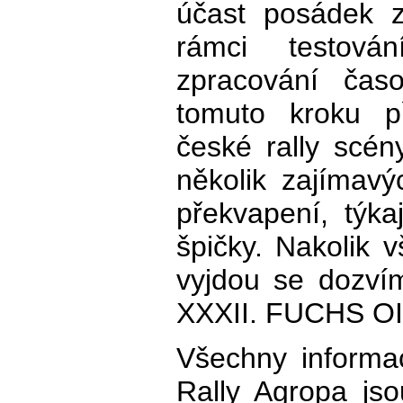
účast posádek z
rámci testová
zpracování ča
tomuto kroku př
české rally scé
několik zajímav
překvapení, týka
špičky. Nakolik 
vyjdou se dozví
XXXII. FUCHS OIL
Všechny inform
Rally Agropa jsou