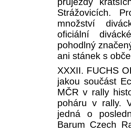
průjezdy kratš
Strážovicích. P
množství divá
oficiální divác
pohodlný značený
ani stánek s obče
XXXII. FUCHS OI
jakou součást Ec
MČR v rally hist
poháru v rally.
jedná o posledn
Barum Czech Ral