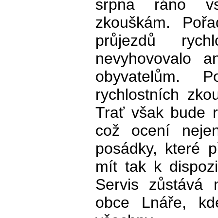
srpna ráno vs
zkouškám. Pořad
průjezdů rych
nevyhovovalo a
obyvatelům. 
rychlostních zko
Trať však bude r
což ocení nejen
posádky, které p
mít tak k dispozi
Servis zůstává 
obce Lnáře, kd