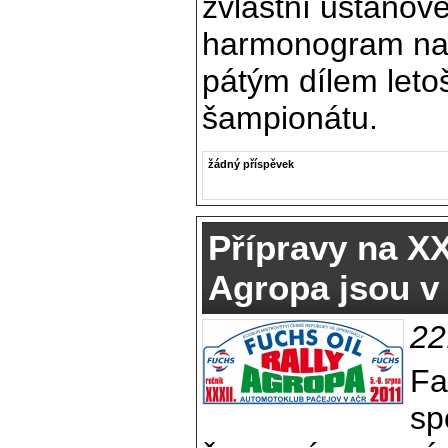
zvláštní ustanove
harmonogram na 
pátým dílem letoš
šampionátu.
žádný příspěvek
Přípravy na X
Agropa jsou v
22
Fa
sp