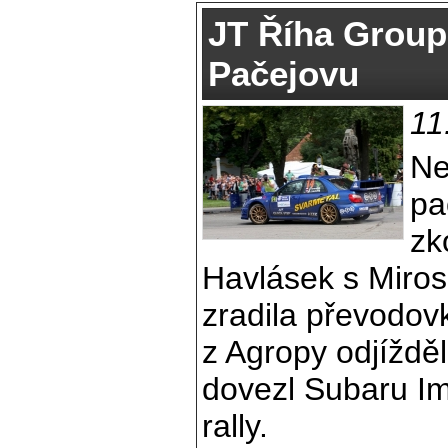
JT Říha Group
Pačejovu
11
Ne
pa
zk
Havlásek s Miro
zradila převodov
z Agropy odjíždě
dovezl Subaru Im
rally.