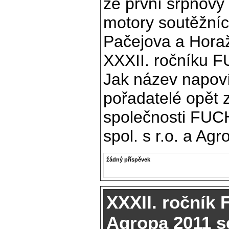
že první srpnový
motory soutěžních
Pačejova a Horaž
XXXII. ročníku F
Jak název napoví
pořadatelé opět z
společnosti FUC
spol. s r.o. a Agr
žádný příspěvek
XXXII. ročník
Agropa 2011 se