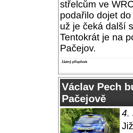
střelcům ve WRC
podařilo dojet do
už je čeká další 
Tentokrát je na 
Pačejov.
žádný příspěvek
Václav Pech bu
Pačejově
4.
Ji