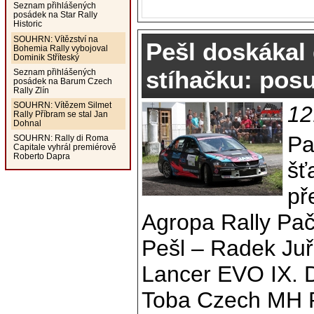
Seznam přihlášených
posádek na Star Rally
Historic
SOUHRN: Vítězství na
Pešl doskákal 
Bohemia Rally vybojoval
Dominik Stříteský
stíhačku: posu
Seznam přihlášených
posádek na Barum Czech
Rally Zlín
SOUHRN: Vítězem Silmet
12
Rally Příbram se stal Jan
Dohnal
Pa
SOUHRN: Rally di Roma
Capitale vyhrál premiérově
Roberto Dapra
šť
př
Agropa Rally Pač
Pešl – Radek Juř
Lancer EVO IX. D
Toba Czech MH 