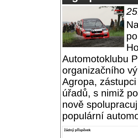
25
Na
po
Ho
Automotoklubu P
organizačního v
Agropa, zástupci
úřadů, s nimiž po
nově spolupracují
populární automo
žádný příspěvek