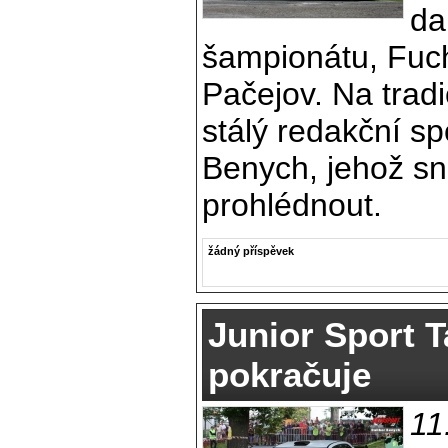
da
šampionátu, Fuch
Pačejov. Na tradi
stálý redakční sp
Benych, jehož sn
prohlédnout.
žádný příspěvek
Junior Sport T
pokračuje
11