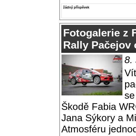
žádný příspěvek
Fotogalerie z 
Rally Pačejov
8.
Ví
pa
se
Škodě Fabia WRC
Jana Sýkory a Mi
Atmosféru jednod