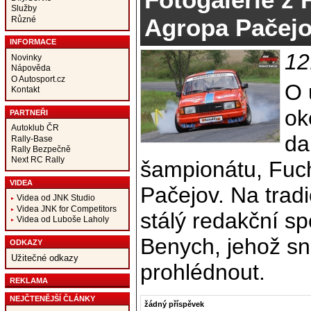
Služby
Agropa Pačejo
Různé
INFORMACE
12
Novinky
Nápověda
O Autosport.cz
O 
Kontakt
ok
PARTNEŘI
Autoklub ČR
da
Rally-Base
Rally Bezpečně
Next RC Rally
šampionátu, Fuch
VIDEA
Pačejov. Na tradi
Videa od JNK Studio
Videa JNK for Competitors
stálý redakční sp
Videa od Luboše Laholy
Benych, jehož sn
ODKAZY
Užitečné odkazy
prohlédnout.
REKLAMA
NEJČTENĚJŠÍ ČLÁNKY
žádný příspěvek