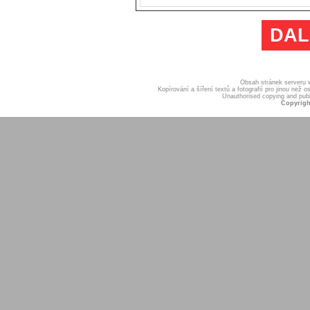
DAL
Obsah stránek serveru
Kopírování a šíření textů a fotografií pro jinou ne
Unauthorised copying and publis
Copyrigh