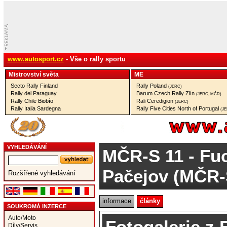
www.autosport.cz
- Vše o rally sportu
Mistrovství­ světa
ME
Secto Rally Finland
Rally Poland
(JERC)
Rally del Paraguay
Barum Czech Rally Zlín
(JERC, MČR)
Rally Chile Biobío
Rali Ceredigion
(JERC)
Rally Italia Sardegna
Rally Five Cities North of Portugal
(J
VYHLEDÁVÁNÍ
MČR-S 11
- Fuc
Pačejov (MČR-
Rozšířené vyhledávání
informace
články
SOUKROMÁ INZERCE
Auto/Moto
Fotogalerie z 
Díly/Servis