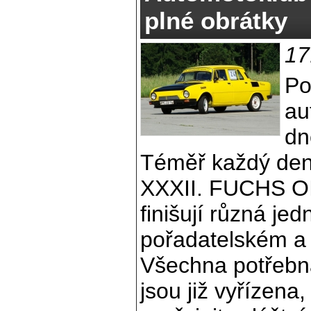
plné obrátky
17
Po
au
dn
Téměř každý den
XXXII. FUCHS OI
finišují různá je
pořadatelském a 
Všechna potřebná
jsou již vyřízena