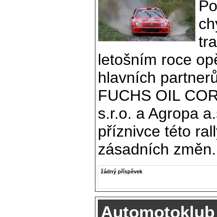
Po
ch
tr
letošním roce o
hlavních partnerů
FUCHS OIL CORP
s.r.o. a Agropa a
příznivce této ral
zásadních změn.
žádný příspěvek
Automotoklub 