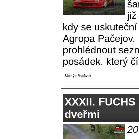
ša
ji
kdy se uskuteční 
Agropa Pačejov.
prohlédnout sez
posádek, který čí
žádný příspěvek
XXXII. FUCHS 
dveřmi
20