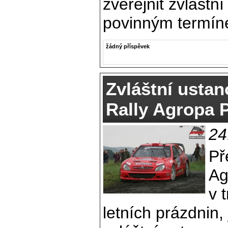
zveřejnit zvláštn
povinným termín
žádný příspěvek
Zvláštní ustan
Rally Agropa 
24
Př
Ag
v 
letních prázdnin, 