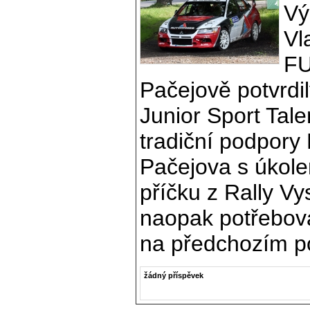
Vý
Vl
FU
Pačejově potvrdil
Junior Sport Tale
tradiční podpory
Pačejova s úkol
příčku z Rally V
naopak potřebov
na předchozím p
žádný příspěvek