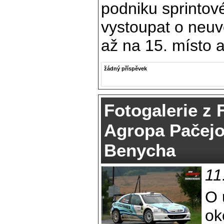
podniku sprinto
vystoupat o neuvě
až na 15. místo 
žádný příspěvek
Fotogalerie z 
Agropa Pačejo
Benycha
11
O 
ok