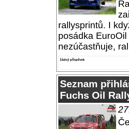
Ra
za
rallysprintů. I kd
posádka EuroOil
nezúčastňuje, ral
žádný příspěvek
Seznam přihlá
Fuchs Oil Ral
27
Če