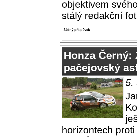
objektivem svého
stálý redakční fo
žádný příspěvek
Honza Černý: 
pačejovský asf
5.
Ja
Ko
je
horizontech prot