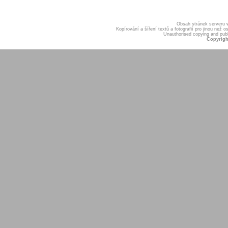
Obsah stránek serveru
Kopírování a šíření textů a fotografií pro jinou ne
Unauthorised copying and publis
Copyrigh