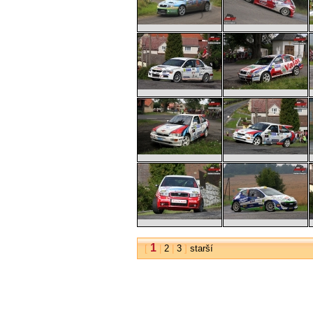
1
[
|
2
|
3
]
starší