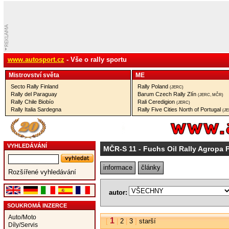
www.autosport.cz
- Vše o rally sportu
Mistrovství­ světa
ME
Secto Rally Finland
Rally Poland
(JERC)
Rally del Paraguay
Barum Czech Rally Zlín
(JERC, MČR)
Rally Chile Biobío
Rali Ceredigion
(JERC)
Rally Italia Sardegna
Rally Five Cities North of Portugal
(J
VYHLEDÁVÁNÍ
MČR-S 11
- Fuchs Oil Rally Agropa 
informace
články
Rozšířené vyhledávání
autor:
SOUKROMÁ INZERCE
Auto/Moto
1
[
|
2
|
3
]
starší
Díly/Servis