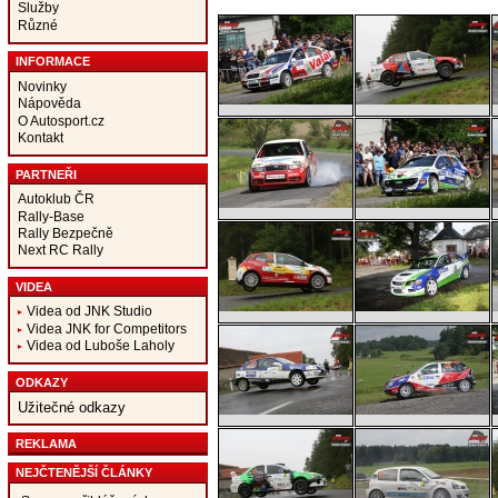
Služby
Různé
INFORMACE
Novinky
Nápověda
O Autosport.cz
Kontakt
PARTNEŘI
Autoklub ČR
Rally-Base
Rally Bezpečně
Next RC Rally
VIDEA
Videa od JNK Studio
Videa JNK for Competitors
Videa od Luboše Laholy
ODKAZY
Užitečné odkazy
REKLAMA
NEJČTENĚJŠÍ ČLÁNKY