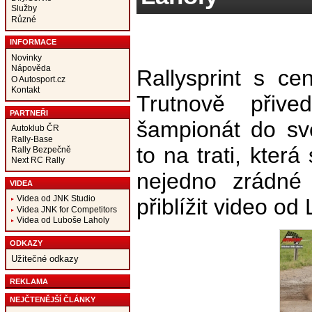
Služby
Různé
INFORMACE
Novinky
Nápověda
Rallysprint s c
O Autosport.cz
Kontakt
Trutnově přived
PARTNEŘI
šampionát do sv
Autoklub ČR
Rally-Base
to na trati, kter
Rally Bezpečně
Next RC Rally
nejedno zrádné
VIDEA
Videa od JNK Studio
přiblížit video od
Videa JNK for Competitors
Videa od Luboše Laholy
ODKAZY
Užitečné odkazy
REKLAMA
NEJČTENĚJŠÍ ČLÁNKY