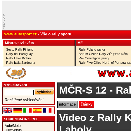
www.autosport.cz
- Vše o rally sportu
Mistrovství­ světa
ME
Secto Rally Finland
Rally Poland
(JERC)
Rally del Paraguay
Barum Czech Rally Zlín
(JERC, MČR)
Rally Chile Biobío
Rali Ceredigion
(JERC)
Rally Italia Sardegna
Rally Five Cities North of Portugal
(J
VYHLEDÁVÁNÍ
MČR-S 12
- Ra
Rozšířené vyhledávání
informace
články
Video z Rally
SOUKROMÁ INZERCE
Laholy
Auto/Moto
Díly/Servis