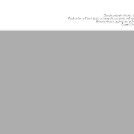
Obsah stránek serveru
Kopírování a šíření textů a fotografií pro jinou ne
Unauthorised copying and publis
Copyrigh