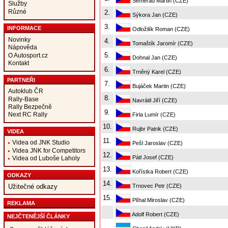
Semerád Martin (CZE)
Služby
Různé
2.
Sýkora Jan (CZE)
3.
INFORMACE
Odložilík Roman (CZE)
Novinky
4.
Tomaštík Jaromír (CZE)
Nápověda
5.
O Autosport.cz
Dohnal Jan (CZE)
Kontakt
6.
Trněný Karel (CZE)
PARTNEŘI
7.
Bujáček Martin (CZE)
Autoklub ČR
8.
Rally-Base
Navrátil Jiří (CZE)
Rally Bezpečně
9.
Next RC Rally
Firla Lumír (CZE)
10.
Rujbr Patrik (CZE)
VIDEA
11.
Videa od JNK Studio
Pešl Jaroslav (CZE)
Videa JNK for Competitors
12.
Pátl Josef (CZE)
Videa od Luboše Laholy
13.
Kořístka Robert (CZE)
ODKAZY
14.
Trnovec Petr (CZE)
Užitečné odkazy
15.
Plíhal Miroslav (CZE)
REKLAMA
Adolf Robert (CZE)
NEJČTENĚJŠÍ ČLÁNKY