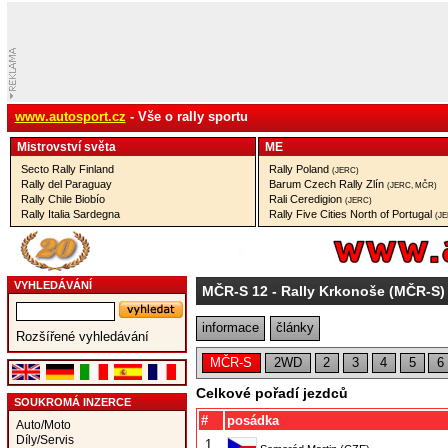
www.autosport.cz
- Vše o rally sportu
Mistrovství­ světa
ME
Secto Rally Finland
Rally Poland
(JERC)
Rally del Paraguay
Barum Czech Rally Zlín
(JERC, MČR)
Rally Chile Biobío
Rali Ceredigion
(JERC)
Rally Italia Sardegna
Rally Five Cities North of Portugal
(J
VYHLEDÁVÁNÍ
MČR-S 12
- Rally Krkonoše (MČR-S)
informace
články
Rozšířené vyhledávání
MČR-S
2WD
2
3
4
5
6
Celkové pořadí jezdců
SOUKROMÁ INZERCE
#
posádka
Auto/Moto
Díly/Servis
1.