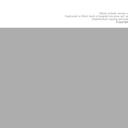
Obsah stránek serveru
Kopírování a šíření textů a fotografií pro jinou ne
Unauthorised copying and publis
Copyrigh