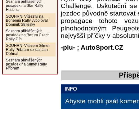
Seznam přihlášených
Challenge. Uskuteční se 
posádek na Star Rally
Historic
jezdec původně startovat
SOUHRN: Vítězství na
propagace tohoto voz
Bohemia Rally vybojoval
Dominik Stříteský
plnohodnotným Peugeo
Seznam přihlášených
nejvyšší příčky v absolutní 
posádek na Barum Czech
Rally Zlín
SOUHRN: Vítězem Silmet
-plu- ; AutoSport.CZ
Rally Příbram se stal Jan
Dohnal
Seznam přihlášených
posádek na Silmet Rally
Příbram
Přísp
INFO
Abyste mohli psát koment