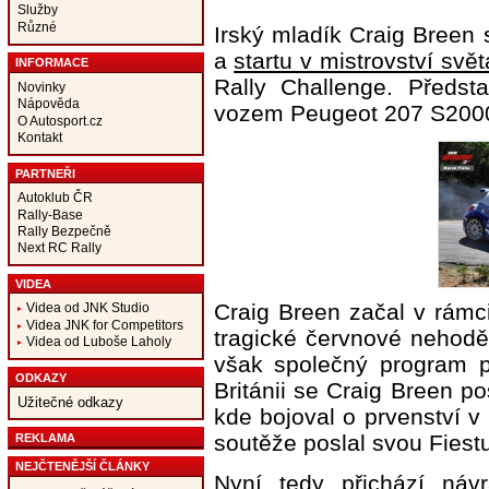
Služby
Různé
Irský mladík Craig Breen
a
startu v mistrovství svět
INFORMACE
Rally Challenge. Předst
Novinky
Nápověda
vozem Peugeot 207 S2000 
O Autosport.cz
Kontakt
PARTNEŘI
Autoklub ČR
Rally-Base
Rally Bezpečně
Next RC Rally
VIDEA
Craig Breen začal v rámc
Videa od JNK Studio
Videa JNK for Competitors
tragické červnové nehodě,
Videa od Luboše Laholy
však společný program p
ODKAZY
Británii se Craig Breen po
Užitečné odkazy
kde bojoval o prvenství 
soutěže poslal svou Fiest
REKLAMA
NEJČTENĚJŠÍ ČLÁNKY
Nyní tedy přichází návra