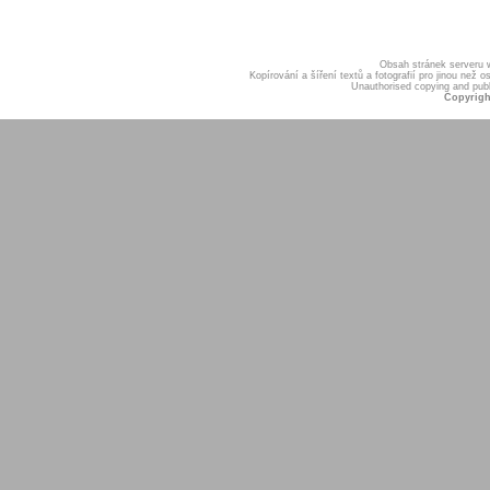
Obsah stránek serveru
Kopírování a šíření textů a fotografií pro jinou ne
Unauthorised copying and publis
Copyrigh