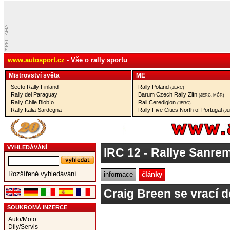
www.autosport.cz
- Vše o rally sportu
Mistrovství­ světa
ME
Secto Rally Finland
Rally Poland
(JERC)
Rally del Paraguay
Barum Czech Rally Zlín
(JERC, MČR)
Rally Chile Biobío
Rali Ceredigion
(JERC)
Rally Italia Sardegna
Rally Five Cities North of Portugal
(J
VYHLEDÁVÁNÍ
IRC 12
- Rallye Sanrem
Rozšířené vyhledávání
informace
články
Craig Breen se vrací d
SOUKROMÁ INZERCE
Auto/Moto
Díly/Servis