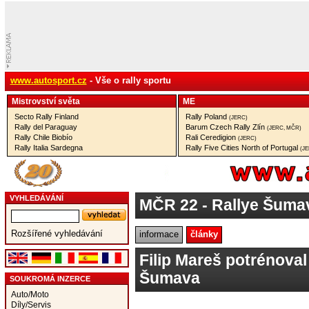
www.autosport.cz
- Vše o rally sportu
Mistrovství­ světa
ME
Secto Rally Finland
Rally Poland
(JERC)
Rally del Paraguay
Barum Czech Rally Zlín
(JERC, MČR)
Rally Chile Biobío
Rali Ceredigion
(JERC)
Rally Italia Sardegna
Rally Five Cities North of Portugal
(J
VYHLEDÁVÁNÍ
MČR 22
- Rallye Šuma
Rozšířené vyhledávání
informace
články
Filip Mareš potrénoval
Šumava
SOUKROMÁ INZERCE
Auto/Moto
Díly/Servis