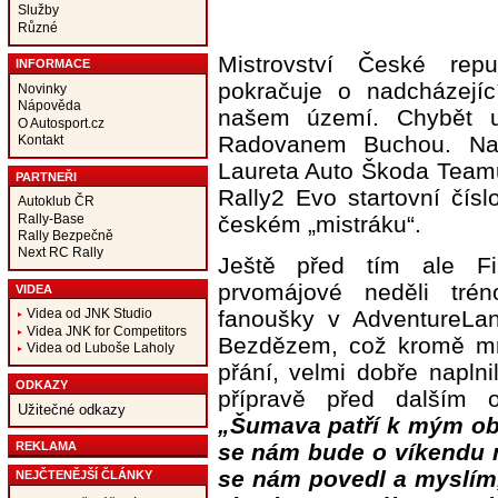
Služby
Různé
Mistrovství České repu
INFORMACE
pokračuje o nadcházejí
Novinky
Nápověda
našem území. Chybět u
O Autosport.cz
Radovanem Buchou. Na
Kontakt
Laureta Auto Škoda Team
PARTNEŘI
Rally2 Evo startovní čís
Autoklub ČR
Rally-Base
českém „mistráku“.
Rally Bezpečně
Next RC Rally
Ještě před tím ale Fi
prvomájové neděli tré
VIDEA
fanoušky v AdventureLa
Videa od JNK Studio
Videa JNK for Competitors
Bezdězem, což kromě m
Videa od Luboše Laholy
přání, velmi dobře naplni
ODKAZY
přípravě před dalším o
Užitečné odkazy
„Šumava patří k mým ob
REKLAMA
se nám bude o víkendu n
se nám povedl a myslím, 
NEJČTENĚJŠÍ ČLÁNKY