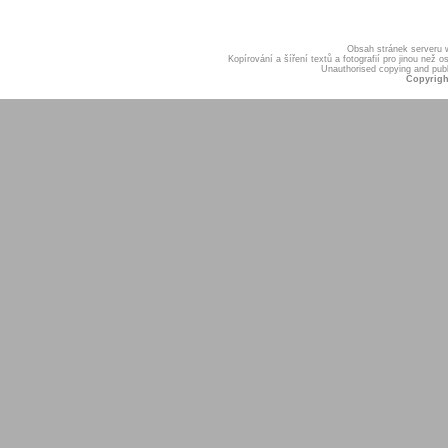
Obsah stránek serveru
Kopírování a šíření textů a fotografií pro jinou ne
Unauthorised copying and publis
Copyrigh