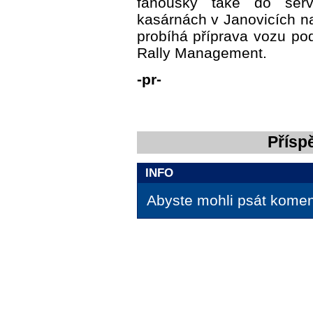
fanoušky také do serv
kasárnách v Janovicích n
probíhá příprava vozu po
Rally Management.
-pr-
Přísp
INFO
Abyste mohli psát koment