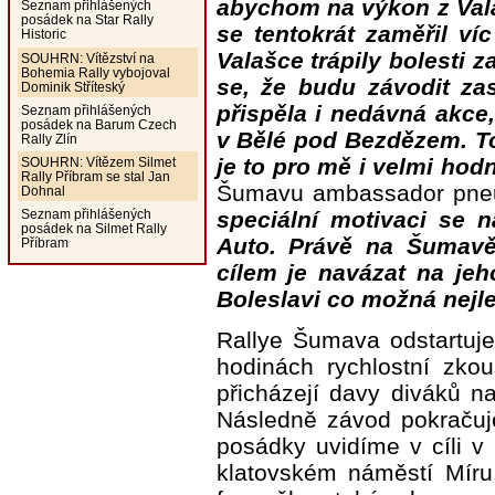
abychom na výkon z Vala
Seznam přihlášených
posádek na Star Rally
se tentokrát zaměřil v
Historic
Valašce trápily bolesti z
SOUHRN: Vítězství na
Bohemia Rally vybojoval
se, že budu závodit za
Dominik Stříteský
přispěla i nedávná akce,
Seznam přihlášených
posádek na Barum Czech
v Bělé pod Bezdězem. To
Rally Zlín
je to pro mě i velmi hod
SOUHRN: Vítězem Silmet
Rally Příbram se stal Jan
Šumavu ambassador pneu
Dohnal
speciální motivaci se 
Seznam přihlášených
posádek na Silmet Rally
Auto. Právě na Šumavě
Příbram
cílem je navázat na je
Boleslavi co možná nejle
Rallye Šumava odstartuje
hodinách rychlostní zko
přicházejí davy diváků n
Následně závod pokračuj
posádky uvidíme v cíli v
klatovském náměstí Mír