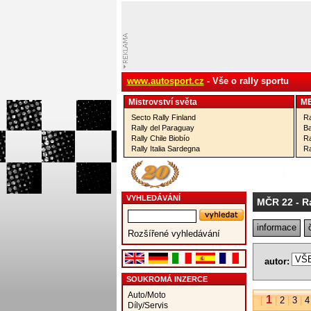
www.autosport.cz
- Vše o rally sportu
Mistrovství­ světa
M
Secto Rally Finland
Ra
Rally del Paraguay
Ba
Rally Chile Biobío
Ra
Rally Italia Sardegna
Ra
VYHLEDÁVÁNÍ
MČR 22
- R
informace
Rozšířené vyhledávání
autor:
SOUKROMÁ INZERCE
Auto/Moto
1
[
|
2
|
3
|
4
Díly/Servis