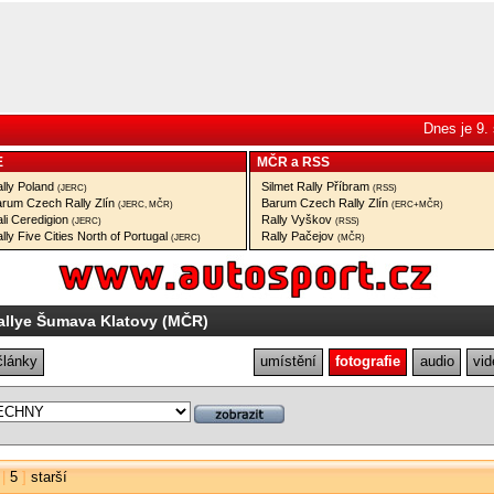
Dnes je 9.
E
MČR
a
RSS
lly Poland
Silmet Rally Příbram
(JERC)
(RSS)
rum Czech Rally Zlín
Barum Czech Rally Zlín
(JERC, MČR)
(ERC+MČR)
li Ceredigion
Rally Vyškov
(JERC)
(RSS)
lly Five Cities North of Portugal
Rally Pačejov
(JERC)
(MČR)
allye Šumava Klatovy (MČR)
články
umístění
fotografie
audio
vid
|
5
]
starší