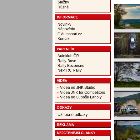
Služby
Různé
INFORMACE
Novinky
Nápověda
O Autosport.cz
Kontakt
PARTNEŘI
Autoklub ČR
Rally-Base
Rally Bezpečně
Next RC Rally
VIDEA
Videa od JNK Studio
Videa JNK for Competitors
Videa od Luboše Laholy
ODKAZY
Užitečné odkazy
REKLAMA
NEJČTENĚJŠÍ ČLÁNKY