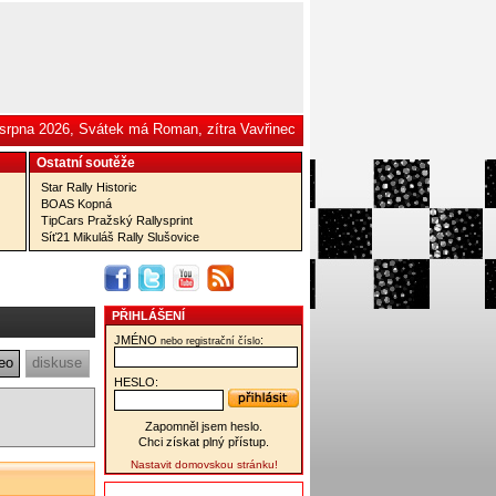
 srpna 2026, Svátek má Roman, zítra Vavřinec
Ostatní­ soutěže
Star Rally Historic
BOAS Kopná
TipCars Pražský Rallysprint
Síť21 Mikuláš Rally Slušovice
PŘIHLÁŠENÍ
JMÉNO
:
nebo registrační číslo
eo
diskuse
HESLO:
Zapomněl jsem heslo.
Chci získat plný přístup.
Nastavit domovskou stránku!