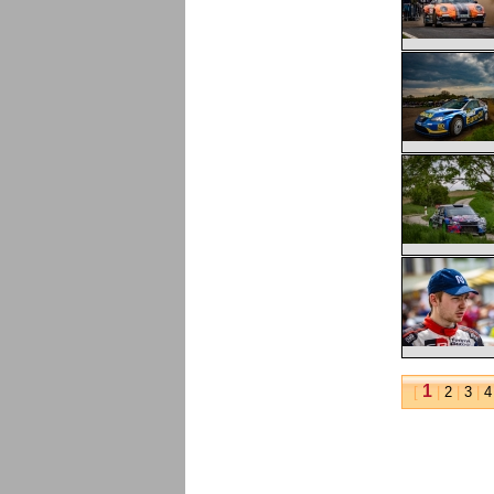
1
[
|
2
|
3
|
4