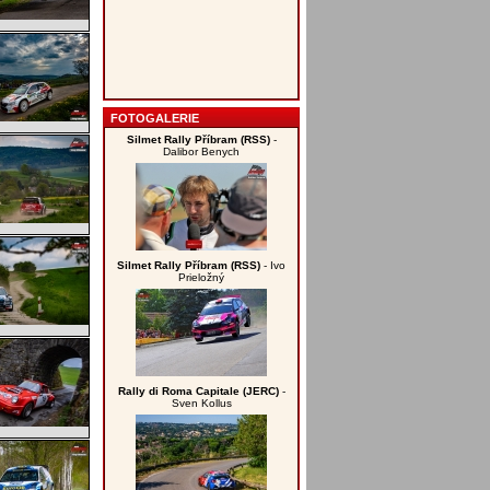
FOTOGALERIE
Silmet Rally Příbram (RSS)
-
Dalibor Benych
Silmet Rally Příbram (RSS)
- Ivo
Prieložný
Rally di Roma Capitale (JERC)
-
Sven Kollus