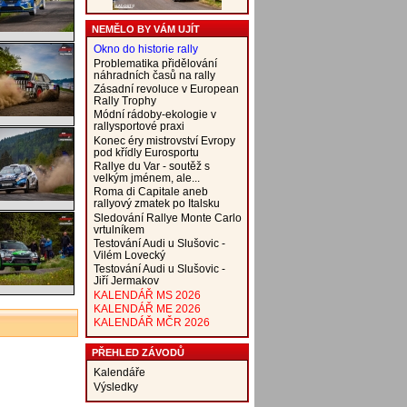
NEMĚLO BY VÁM UJÍT
Okno do historie rally
Problematika přidělování
náhradních časů na rally
Zásadní revoluce v European
Rally Trophy
Módní rádoby-ekologie v
rallysportové praxi
Konec éry mistrovství Evropy
pod křídly Eurosportu
Rallye du Var - soutěž s
velkým jménem, ale...
Roma di Capitale aneb
rallyový zmatek po Italsku
Sledování Rallye Monte Carlo
vrtulníkem
Testování Audi u Slušovic -
Vilém Lovecký
Testování Audi u Slušovic -
Jiří Jermakov
KALENDÁŘ MS 2026
KALENDÁŘ ME 2026
KALENDÁŘ MČR 2026
PŘEHLED ZÁVODŮ
Kalendáře
Výsledky