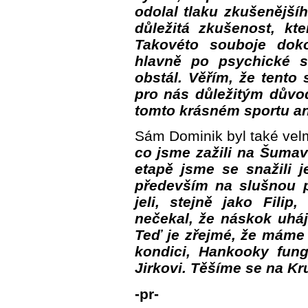
odolal tlaku zkušenějšíh
důležitá zkušenost, kt
Takovéto souboje doko
hlavně po psychické s
obstál. Věřím, že tento 
pro nás důležitým důvo
tomto krásném sportu an
Sám Dominik byl také vel
co jsme zažili na Šumavě
etapě jsme se snažili j
především na slušnou p
jeli, stejně jako Fili
nečekal, že náskok uhájí
Teď je zřejmé, že máme 
kondici, Hankooky fung
Jirkovi. Těšíme se na Kr
-pr-