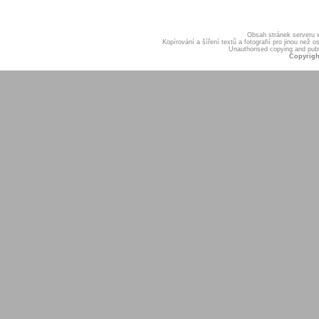
Obsah stránek serveru
Kopírování a šíření textů a fotografií pro jinou ne
Unauthorised copying and publis
Copyrigh