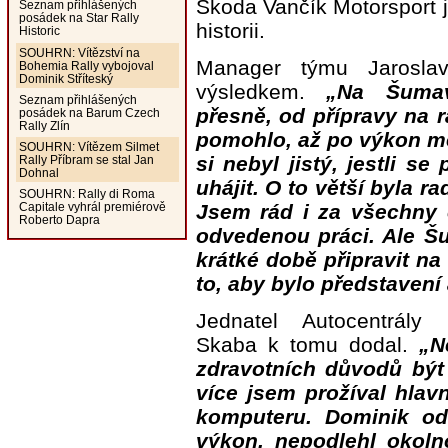
Škoda Vančík Motorsport j
Seznam přihlášených
posádek na Star Rally
historii.
Historic
SOUHRN: Vítězství na
Manager týmu Jaroslav
Bohemia Rally vybojoval
Dominik Stříteský
výsledkem.
„Na Šumav
Seznam přihlášených
přesně, od přípravy na r
posádek na Barum Czech
Rally Zlín
pomohlo, až po výkon m
SOUHRN: Vítězem Silmet
si nebyl jistý, jestli s
Rally Příbram se stal Jan
Dohnal
uhájit. O to větší byla r
SOUHRN: Rally di Roma
Jsem rád i za všechny 
Capitale vyhrál premiérově
Roberto Dapra
odvedenou práci. Ale Š
krátké době připravit n
to, aby bylo představení
Jednatel Autocentrály
Skaba k tomu dodal.
„N
zdravotních důvodů být 
více jsem prožíval hlav
komputeru. Dominik odv
výkon, nepodlehl okoln