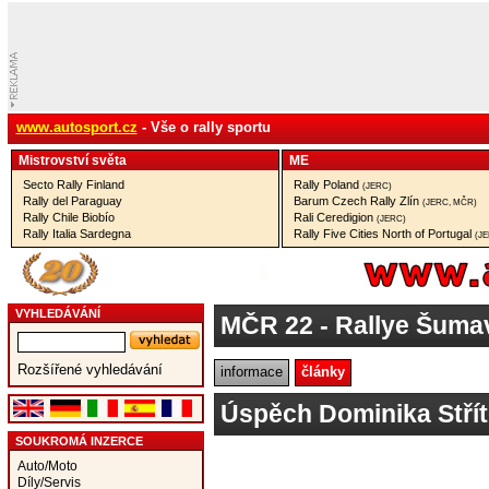
www.autosport.cz
- Vše o rally sportu
Mistrovství­ světa
ME
Secto Rally Finland
Rally Poland
(JERC)
Rally del Paraguay
Barum Czech Rally Zlín
(JERC, MČR)
Rally Chile Biobío
Rali Ceredigion
(JERC)
Rally Italia Sardegna
Rally Five Cities North of Portugal
(J
VYHLEDÁVÁNÍ
MČR 22
- Rallye Šuma
Rozšířené vyhledávání
informace
články
Úspěch Dominika Stří
SOUKROMÁ INZERCE
Auto/Moto
Díly/Servis