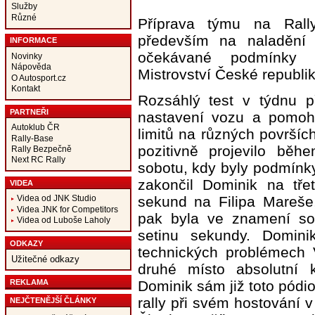
Služby
Různé
Příprava týmu na Ral
především na naladění
INFORMACE
očekávané podmínky
Novinky
Nápověda
Mistrovství České republiky
O Autosport.cz
Kontakt
Rozsáhlý test v týdnu 
PARTNEŘI
nastavení vozu a pomohl 
Autoklub ČR
limitů na různých površí
Rally-Base
pozitivně projevilo běh
Rally Bezpečně
Next RC Rally
sobotu, kdy byly podmínky
zakončil Dominik na tř
VIDEA
sekund na Filipa Mareše,
Videa od JNK Studio
Videa JNK for Competitors
pak byla ve znamení so
Videa od Luboše Laholy
setinu sekundy. Domini
ODKAZY
technických problémech
Užitečné odkazy
druhé místo absolutní k
REKLAMA
Dominik sám již toto pódi
rally při svém hostování
NEJČTENĚJŠÍ ČLÁNKY