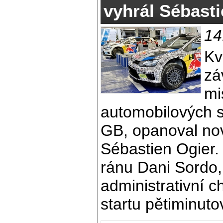
vyhrál Sébasti
14
Kv
zá
mi
automobilových s
GB, opanoval no
Sébastien Ogier.
ránu Dani Sordo,
administrativní c
startu pětiminuto