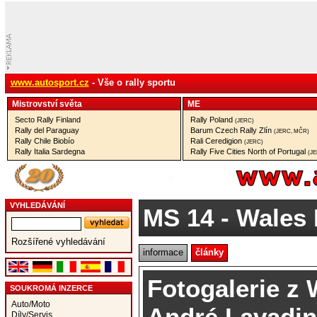
www.autosport.cz
- Vše o rally sportu
Mistrovství­ světa
ME
Secto Rally Finland
Rally Poland
(JERC)
Rally del Paraguay
Barum Czech Rally Zlín
(JERC, MČR)
Rally Chile Biobío
Rali Ceredigion
(JERC)
Rally Italia Sardegna
Rally Five Cities North of Portugal
(J
VYHLEDÁVÁNÍ
MS 14
- Wales 
Rozšířené vyhledávání
informace
články
Fotogalerie z 
SOUKROMÁ INZERCE
Auto/Moto
André Lavadi
Díly/Servis