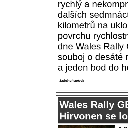
rychlý a nekompr
dalších sedmnáct
kilometrů na uk
povrchu rychlost
dne Wales Rally 
souboj o desáté m
a jeden bod do h
žádný příspěvek
Wales Rally GB
Hirvonen se lo