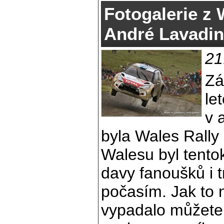
Fotogalerie z 
André Lavadi
21
Zá
le
v 
byla Wales Rally
Walesu byl tento
davy fanoušků i 
počasím. Jak to 
vypadalo můžete