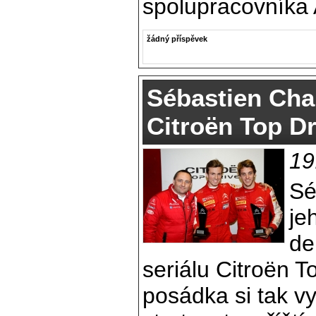
spolupracovníka
žádný příspěvek
Sébastien Cha
Citroën Top Dr
19
Sé
je
de
seriálu Citroën T
posádka si tak v