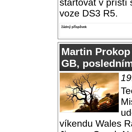
startovat v příš
voze DS3 R5.
žádný příspěvek
Martin Prokop 
GB, posledním
19
Te
Mi
ud
víkendu Wales R