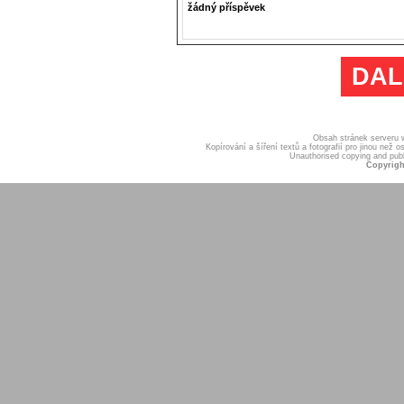
žádný příspěvek
DAL
Obsah stránek serveru
Kopírování a šíření textů a fotografií pro jinou ne
Unauthorised copying and publis
Copyrigh