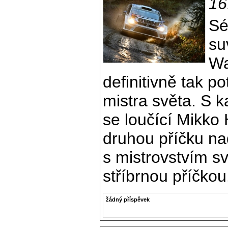
16
Sé
su
Wa
definitivně tak po
mistra světa. S k
se loučící Mikko 
druhou příčku n
s mistrovstvím sv
stříbrnou příčkou
žádný příspěvek