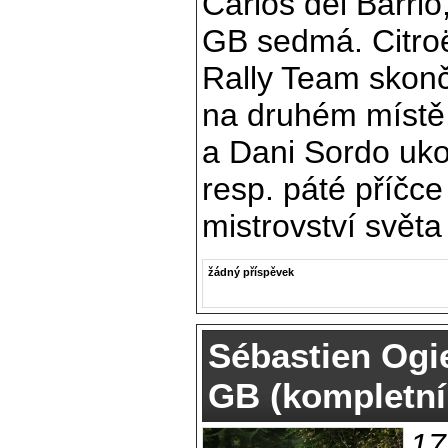
Carlos del Barrio
GB sedmá. Citro
Rally Team skonč
na druhém místě
a Dani Sordo ukon
resp. páté příčc
mistrovství světa 
žádný příspěvek
Sébastien Ogie
GB (kompletní
17