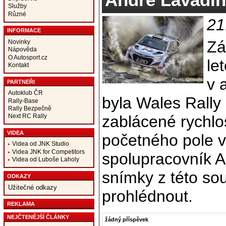
Služby
Různé
21
INFORMACE
Zá
Novinky
Nápověda
O Autosport.cz
le
Kontakt
v 
PARTNEŘI
Autoklub ČR
byla Wales Rally
Rally-Base
Rally Bezpečně
zablácené rychlo
Next RC Rally
VIDEA
početného pole vy
Videa od JNK Studio
Videa JNK for Competitors
spolupracovník A
Videa od Luboše Laholy
snímky z této so
ODKAZY
Užitečné odkazy
prohlédnout.
REKLAMA
NEJČTENĚJŠÍ ČLÁNKY
žádný příspěvek