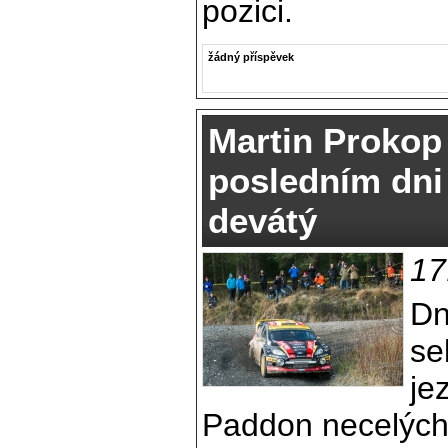
pozici.
žádný příspěvek
Martin Prokop
posledním dni
devátý
17
Dn
se
je
Paddon necelých 