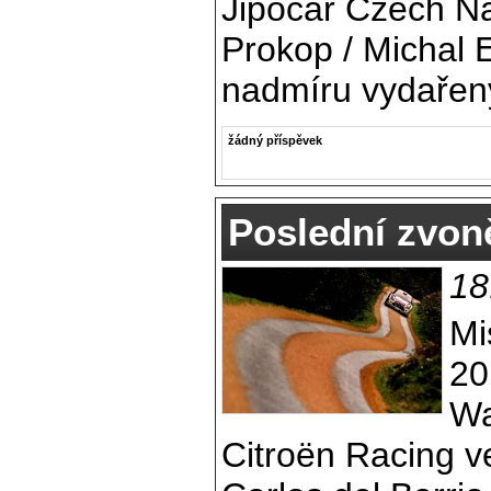
Jipocar Czech Na
Prokop / Michal E
nadmíru vydařen
žádný příspěvek
Poslední zvon
18
Mi
20
Wa
Citroën Racing v