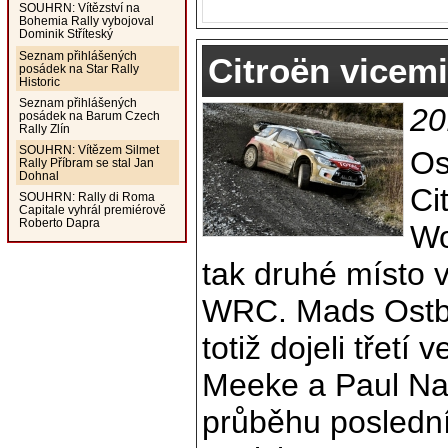
SOUHRN: Vítězství na
Bohemia Rally vybojoval
Dominik Stříteský
Seznam přihlášených
Citroën vicem
posádek na Star Rally
Historic
Seznam přihlášených
20
posádek na Barum Czech
Rally Zlín
SOUHRN: Vítězem Silmet
Os
Rally Příbram se stal Jan
Dohnal
Ci
SOUHRN: Rally di Roma
Capitale vyhrál premiérově
Roberto Dapra
Wo
tak druhé místo 
WRC. Mads Ostb
totiž dojeli třetí
Meeke a Paul Na
průběhu posledníh