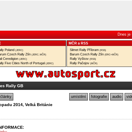
Dnes je 
E
MČR
a
RSS
lly Poland
Silmet Rally Příbram
(JERC)
(RSS)
rum Czech Rally Zlín
Barum Czech Rally Zlín
(JERC, MČR)
(ERC+MČR)
li Ceredigion
Rally Vyškov
(JERC)
(RSS)
lly Five Cities North of Portugal
Rally Pačejov
(JERC)
(MČR)
es Rally GB
články
umístění
fotografie
audio
vid
stopadu 2014, Velká Británie
INFORMACE:
ránky