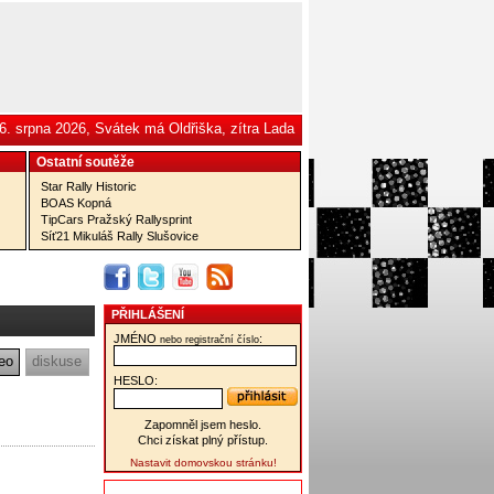
6. srpna 2026, Svátek má Oldřiška, zítra Lada
Ostatní­ soutěže
Star Rally Historic
BOAS Kopná
TipCars Pražský Rallysprint
Síť21 Mikuláš Rally Slušovice
PŘIHLÁŠENÍ
JMÉNO
:
nebo registrační číslo
eo
diskuse
HESLO:
Zapomněl jsem heslo.
Chci získat plný přístup.
Nastavit domovskou stránku!