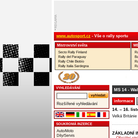
www.autosport.cz
- Vše o rally sportu
Mistrovství­ světa
M
Secto Rally Finland
Ra
Rally del Paraguay
Ba
Rally Chile Biobío
Ra
Rally Italia Sardegna
Ra
VYHLEDÁVÁNÍ
MS 14
- Wal
informace
Rozšířené vyhledávání
14. – 16. li
Velká Británie
SOUKROMÁ INZERCE
Auto/Moto
ZÁKLADNÍ 
Díly/Servis
Oficiální st