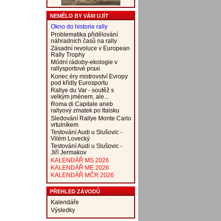
NEMĚLO BY VÁM UJÍT
Okno do historie rally
Problematika přidělování
náhradních časů na rally
Zásadní revoluce v European
Rally Trophy
Módní rádoby-ekologie v
rallysportové praxi
Konec éry mistrovství Evropy
pod křídly Eurosportu
Rallye du Var - soutěž s
velkým jménem, ale...
Roma di Capitale aneb
rallyový zmatek po Italsku
Sledování Rallye Monte Carlo
vrtulníkem
Testování Audi u Slušovic -
Vilém Lovecký
Testování Audi u Slušovic -
Jiří Jermakov
KALENDÁŘ MS 2026
KALENDÁŘ ME 2026
KALENDÁŘ MČR 2026
PŘEHLED ZÁVODŮ
Kalendáře
Výsledky