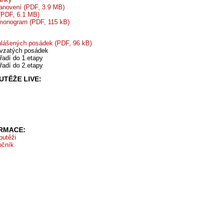
tanovení (PDF, 3.9 MB)
 (PDF, 6.1 MB)
monogram (PDF, 115 kB)
lášených posádek (PDF, 96 kB)
vzatých posádek
řadí do 1.etapy
řadí do 2.etapy
TĚŽE LIVE:
ORMACE:
outěži
očník