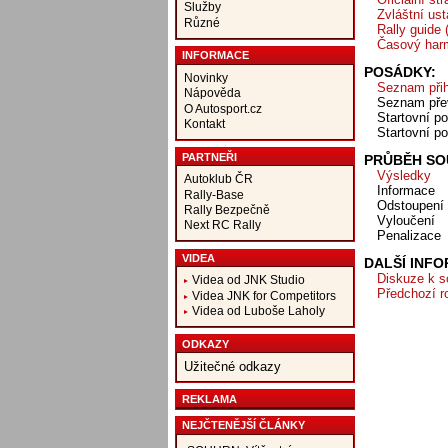
Služby
Zvláštní us
Různé
Rally guide
Časový har
INFORMACE
POSÁDKY:
Novinky
Seznam přih
Nápověda
Seznam pře
O Autosport.cz
Startovní po
Kontakt
Startovní po
PARTNEŘI
PRŮBĚH SOU
Výsledky
Autoklub ČR
Informace
Rally-Base
Odstoupení
Rally Bezpečně
Vyloučení
Next RC Rally
Penalizace
VIDEA
DALŠÍ INF
Diskuze k s
Videa od JNK Studio
Předchozí r
Videa JNK for Competitors
Videa od Luboše Laholy
ODKAZY
Užitečné odkazy
REKLAMA
NEJČTENĚJŠÍ ČLÁNKY