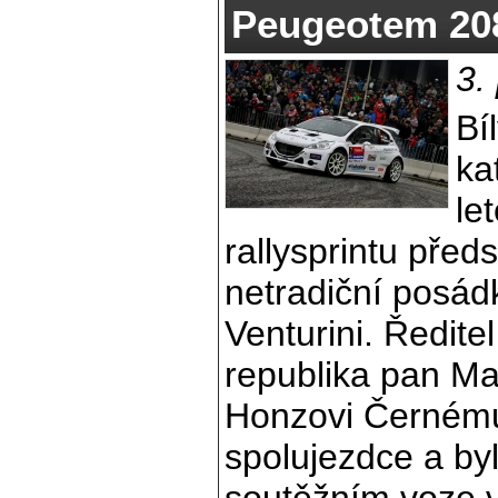
Peugeotem 20
3.
Bí
ka
le
rallysprintu před
netradiční posá
Venturini. Ředit
republika pan Mar
Honzovi Černému
spolujezdce a byl
soutěžním voze v