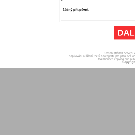
žádný příspěvek
DAL
Obsah stránek serveru
Kopírování a šíření textů a fotografií pro jinou ne
Unauthorised copying and publis
Copyrigh