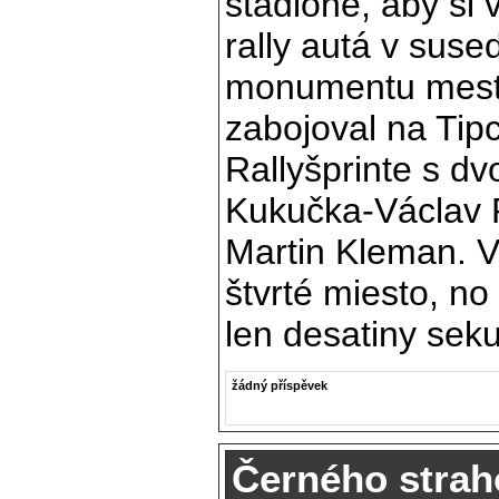
štadióne, aby si v
rally autá v suse
monumentu mesta
zabojoval na Tip
Rallyšprinte s d
Kukučka-Václav P
Martin Kleman. V
štvrté miesto, no
len desatiny sek
žádný příspěvek
Černého strah