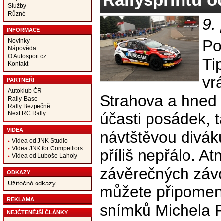
Služby
Různé
9.
INFORMACE
Po
Novinky
Nápověda
O Autosport.cz
Ti
Kontakt
vr
PARTNEŘI
Autoklub ČR
Strahova a hned t
Rally-Base
Rally Bezpečně
účasti posádek, 
Next RC Rally
VIDEA
návtštěvou divák
Videa od JNK Studio
Videa JNK for Competitors
příliš nepřálo. A
Videa od Luboše Laholy
závěrečných závo
ODKAZY
Užitečné odkazy
můžete připomen
REKLAMA
snímků Michela R
NEJČTENĚJŠÍ ČLÁNKY