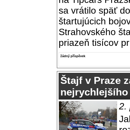
sa vrátilo späť d
štartujúcich bojov
Strahovského šta
priazeň tisícov p
žádný příspěvek
Štajf v Praze 
nejrychlejšíh
2.
Ja
ro