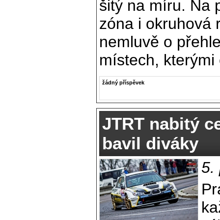
šitý na míru. Na 
zóna i okruhová 
nemluvě o přehl
místech, kterými
žádný příspěvek
JTRT nabitý ce
bavil diváky
5.
Pr
ka