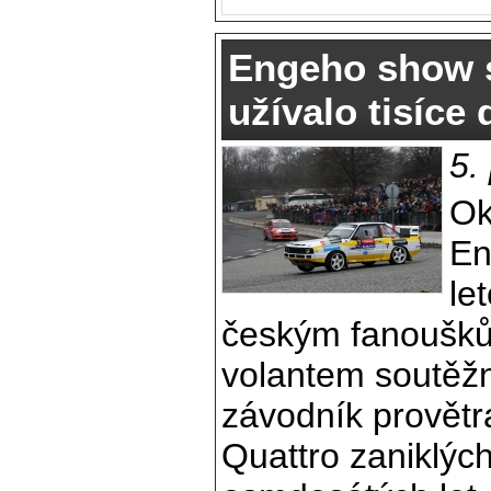
Engeho show s
užívalo tisíce 
5.
Ok
En
le
českým fanouškům
volantem soutěžn
závodník provětr
Quattro zaniklýc