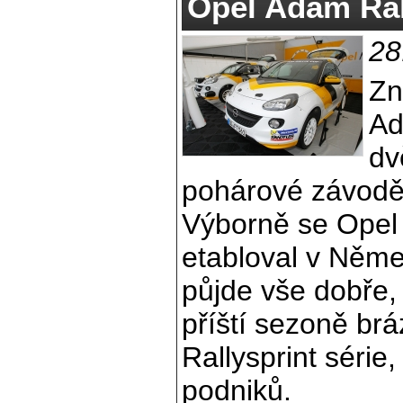
Opel Adam Ra
28
Zn
Ad
dv
pohárové závoděn
Výborně se Opel
etabloval v Něme
půjde vše dobře
příští sezoně bráz
Rallysprint série
podniků.