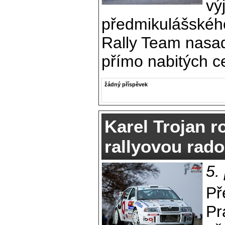
vý
předmikulášskéh
Rally Team nasad
přímo nabitých ce
žádný příspěvek
Karel Trojan r
rallyovou rado
5.
Př
Pr