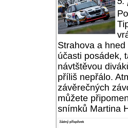
5.
Po
Ti
vr
Strahova a hned t
účasti posádek, 
návtštěvou divák
příliš nepřálo. A
závěrečných závo
můžete připomen
snímků Martina 
žádný příspěvek