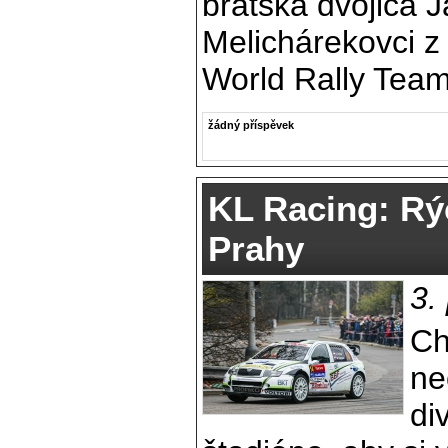
bratská dvojica J
Melichárekovci z
World Rally Team
žádný příspěvek
KL Racing: Rýc
Prahy
3.
Ch
ne
di