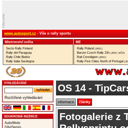
www.autosport.cz
- Vše o rally sportu
Mistrovství­ světa
ME
Secto Rally Finland
Rally Poland
(JERC)
Rally del Paraguay
Barum Czech Rally Zlín
(JERC, MČR)
Rally Chile Biobío
Rali Ceredigion
(JERC)
Rally Italia Sardegna
Rally Five Cities North of Portugal
(J
VYHLEDÁVÁNÍ
OS 14
- TipCar
Rozšířené vyhledávání
informace
články
Fotogalerie z
SOUKROMÁ INZERCE
Auto/Moto
Rallysprintu o
Díly/Servis