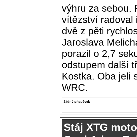
výhru za sebou. 
vítězství radoval 
dvě z pěti rychl
Jaroslava Melich
porazil o 2,7 seku
odstupem další t
Kostka. Oba jeli 
WRC.
žádný příspěvek
Stáj XTG moto