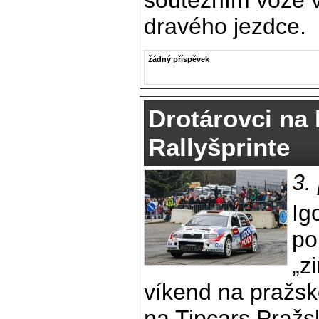
dravého jezdce.
žádný příspěvek
Drotárovci na
Rallyšprinte
3.
Ig
po
„z
víkend na pražsk
na Tipcars Pražs