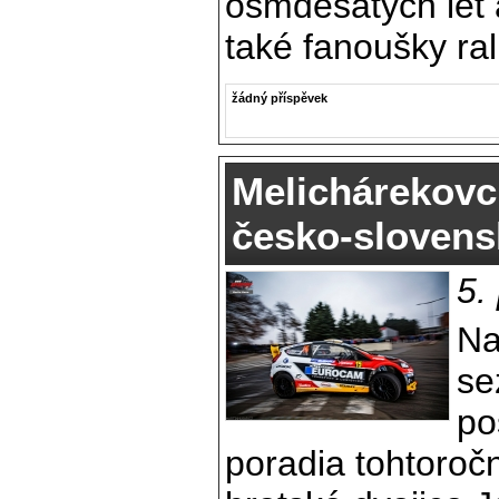
osmdesátých let a
také fanoušky ral
žádný příspěvek
Melichárekovc
česko-slovens
5.
Na
se
po
poradia tohtoroč