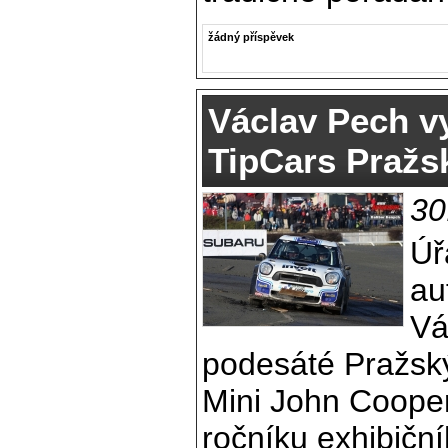
žádný příspěvek
Václav Pech v
TipCars Pražsk
30
Úř
au
Vá
podesáté Pražský
Mini John Coope
ročníku exhibičn