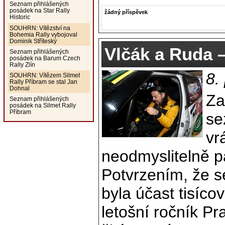
Seznam přihlášených
posádek na Star Rally
žádný příspěvek
Historic
SOUHRN: Vítězství na
Bohemia Rally vybojoval
Dominik Stříteský
Vlčák a Ruda 
Seznam přihlášených
posádek na Barum Czech
Rally Zlín
8.
SOUHRN: Vítězem Silmet
Rally Příbram se stal Jan
Dohnal
Za
Seznam přihlášených
posádek na Silmet Rally
Příbram
se
vr
neodmyslitelně pa
Potvrzením, že s
byla účast tisíco
letošní ročník Pr