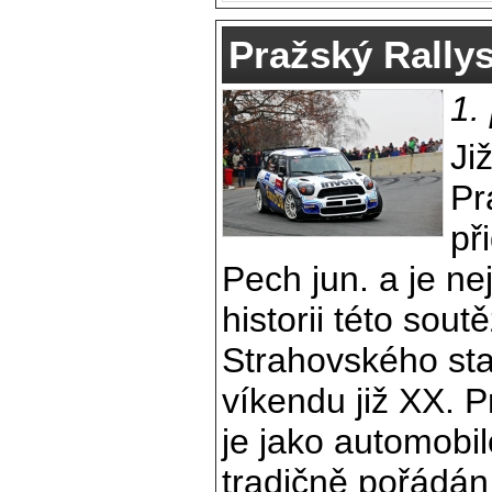
Pražský Rallys
1.
Ji
Pr
př
Pech jun. a je n
historii této sou
Strahovského sta
víkendu již XX. P
je jako automobil
tradičně pořádán