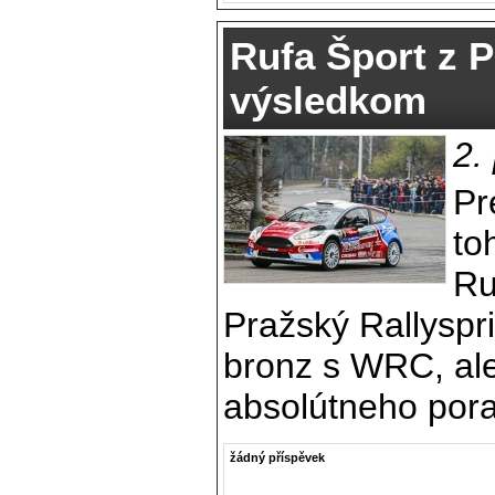
Rufa Šport z 
výsledkom
2.
Pr
to
Ru
Pražský Rallyspri
bronz s WRC, ale
absolútneho pora
žádný příspěvek