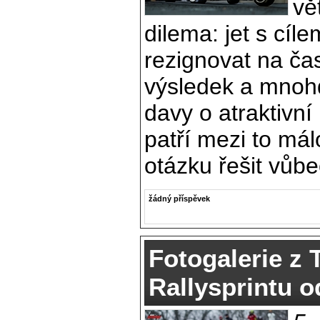
vě
dilema: jet s cíle
rezignovat na ča
výsledek a mnohd
davy o atraktivní
patří mezi to málo
otázku řešit vůb
žádný příspěvek
Fotogalerie z
Rallysprintu o