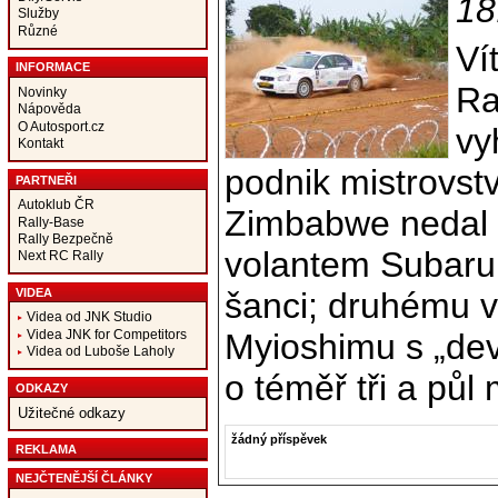
18
Služby
Různé
Ví
INFORMACE
Ra
Novinky
Nápověda
O Autosport.cz
vy
Kontakt
podnik mistrovství
PARTNEŘI
Autoklub ČR
Zimbabwe nedal 
Rally-Base
Rally Bezpečně
volantem Subaru
Next RC Rally
šanci; druhému v
VIDEA
Videa od JNK Studio
Myioshimu s „dev
Videa JNK for Competitors
Videa od Luboše Laholy
o téměř tři a půl 
ODKAZY
Užitečné odkazy
žádný příspěvek
REKLAMA
NEJČTENĚJŠÍ ČLÁNKY