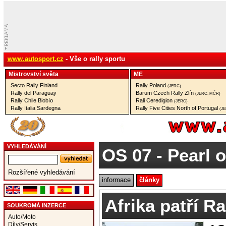
www.autosport.cz
- Vše o rally sportu
Mistrovství­ světa
ME
Secto Rally Finland
Rally Poland
(JERC)
Rally del Paraguay
Barum Czech Rally Zlín
(JERC, MČR)
Rally Chile Biobío
Rali Ceredigion
(JERC)
Rally Italia Sardegna
Rally Five Cities North of Portugal
(J
VYHLEDÁVÁNÍ
OS 07
- Pearl 
Rozšířené vyhledávání
informace
články
Afrika patří R
SOUKROMÁ INZERCE
Auto/Moto
Díly/Servis