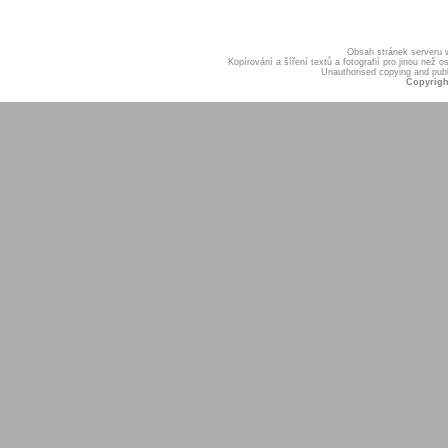
Obsah stránek serveru
Kopírování a šíření textů a fotografií pro jinou ne
Unauthorised copying and publis
Copyrigh