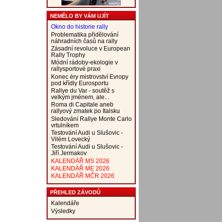
NEMĚLO BY VÁM UJÍT
Okno do historie rally
Problematika přidělování
náhradních časů na rally
Zásadní revoluce v European
Rally Trophy
Módní rádoby-ekologie v
rallysportové praxi
Konec éry mistrovství Evropy
pod křídly Eurosportu
Rallye du Var - soutěž s
velkým jménem, ale...
Roma di Capitale aneb
rallyový zmatek po Italsku
Sledování Rallye Monte Carlo
vrtulníkem
Testování Audi u Slušovic -
Vilém Lovecký
Testování Audi u Slušovic -
Jiří Jermakov
KALENDÁŘ MS 2026
KALENDÁŘ ME 2026
KALENDÁŘ MČR 2026
PŘEHLED ZÁVODŮ
Kalendáře
Výsledky