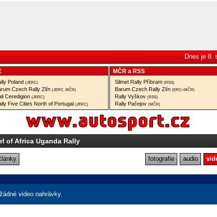
Dnes je 8.
E
MČR
a
RSS
lly Poland
Silmet Rally Příbram
(JERC)
(RSS)
rum Czech Rally Zlín
Barum Czech Rally Zlín
(JERC, MČR)
(ERC+MČR)
li Ceredigion
Rally Vyškov
(JERC)
(RSS)
lly Five Cities North of Portugal
Rally Pačejov
(JERC)
(MČR)
rl of Africa Uganda Rally
články
fotografie
audio
vid
žádné video nahrávky.