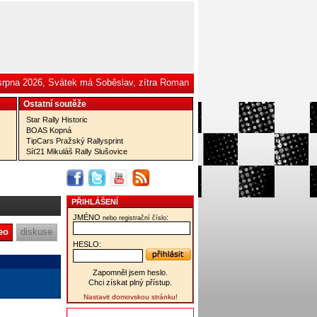
 srpna 2026, Svátek má Soběslav, zítra Roman
Ostatní­ soutěže
Star Rally Historic
BOAS Kopná
TipCars Pražský Rallysprint
Síť21 Mikuláš Rally Slušovice
PŘIHLÁŠENÍ
JMÉNO
:
nebo registrační číslo
eo
diskuse
HESLO:
Zapomněl jsem heslo.
Chci získat plný přístup.
Nastavit domovskou stránku!