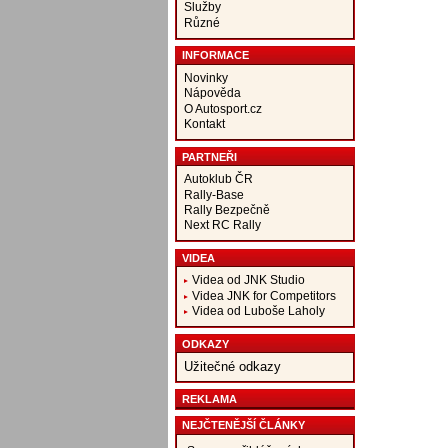
Služby
Různé
INFORMACE
Novinky
Nápověda
O Autosport.cz
Kontakt
PARTNEŘI
Autoklub ČR
Rally-Base
Rally Bezpečně
Next RC Rally
VIDEA
Videa od JNK Studio
Videa JNK for Competitors
Videa od Luboše Laholy
ODKAZY
Užitečné odkazy
REKLAMA
NEJČTENĚJŠÍ ČLÁNKY