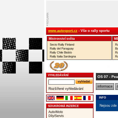
www.autosport.cz
- Vše o rally sportu
Mistrovství­ světa
M
Secto Rally Finland
Ra
Rally del Paraguay
Ba
Rally Chile Biobío
Ra
Rally Italia Sardegna
Ra
VYHLEDÁVÁNÍ
OS 07
- Pea
informace
Rozšířené vyhledávání
INFO
Nejsou zde 
SOUKROMÁ INZERCE
Auto/Moto
Díly/Servis