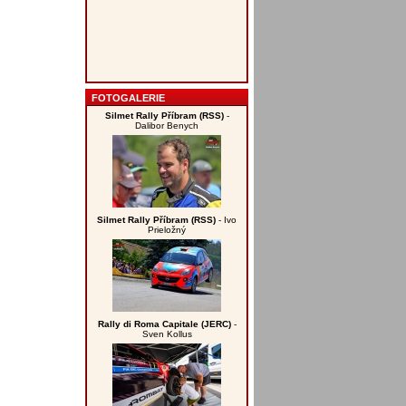
FOTOGALERIE
Silmet Rally Příbram (RSS)
-
Dalibor Benych
Silmet Rally Příbram (RSS)
- Ivo
Prieložný
Rally di Roma Capitale (JERC)
-
Sven Kollus