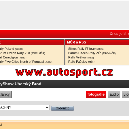
Dnes je 8.
E
MČR
a
RSS
lly Poland
Silmet Rally Příbram
(JERC)
(RSS)
rum Czech Rally Zlín
Barum Czech Rally Zlín
(JERC, MČR)
(ERC+MČR)
li Ceredigion
Rally Vyškov
(JERC)
(RSS)
lly Five Cities North of Portugal
Rally Pačejov
(JERC)
(MČR)
lyShow Uherský Brod
články
fotografie
audio
vid
ší