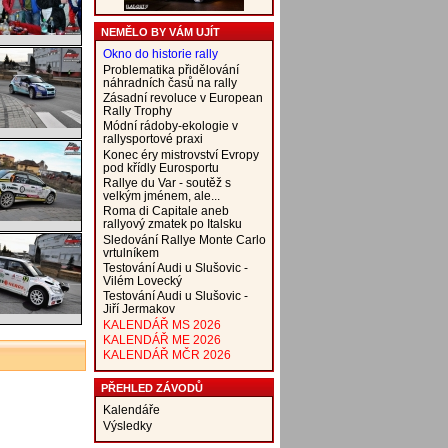
NEMĚLO BY VÁM UJÍT
Okno do historie rally
Problematika přidělování
náhradních časů na rally
Zásadní revoluce v European
Rally Trophy
Módní rádoby-ekologie v
rallysportové praxi
Konec éry mistrovství Evropy
pod křídly Eurosportu
Rallye du Var - soutěž s
velkým jménem, ale...
Roma di Capitale aneb
rallyový zmatek po Italsku
Sledování Rallye Monte Carlo
vrtulníkem
Testování Audi u Slušovic -
Vilém Lovecký
Testování Audi u Slušovic -
Jiří Jermakov
KALENDÁŘ MS 2026
KALENDÁŘ ME 2026
KALENDÁŘ MČR 2026
PŘEHLED ZÁVODŮ
Kalendáře
Výsledky