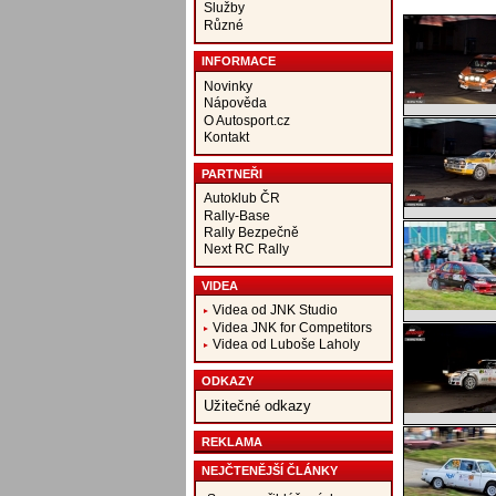
Služby
Různé
INFORMACE
Novinky
Nápověda
O Autosport.cz
Kontakt
PARTNEŘI
Autoklub ČR
Rally-Base
Rally Bezpečně
Next RC Rally
VIDEA
Videa od JNK Studio
Videa JNK for Competitors
Videa od Luboše Laholy
ODKAZY
Užitečné odkazy
REKLAMA
NEJČTENĚJŠÍ ČLÁNKY