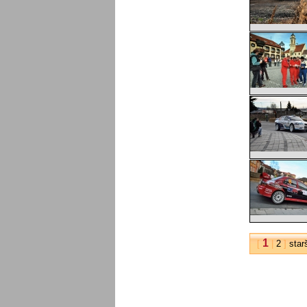
1
[
|
2
]
star