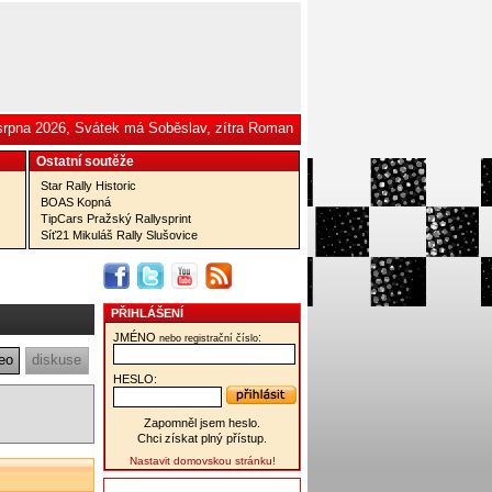
 srpna 2026, Svátek má Soběslav, zítra Roman
Ostatní­ soutěže
Star Rally Historic
BOAS Kopná
TipCars Pražský Rallysprint
Síť21 Mikuláš Rally Slušovice
PŘIHLÁŠENÍ
JMÉNO
:
nebo registrační číslo
eo
diskuse
HESLO:
Zapomněl jsem heslo.
Chci získat plný přístup.
Nastavit domovskou stránku!