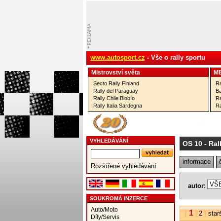
www.autosport.cz
- Vše o rally sportu
Mistrovství­ světa
M
Secto Rally Finland
Ra
Rally del Paraguay
Ba
Rally Chile Biobío
Ra
Rally Italia Sardegna
Ra
VYHLEDÁVÁNÍ
OS 10
- Ral
informace
Rozšířené vyhledávání
autor:
SOUKROMÁ INZERCE
Auto/Moto
1
[
|
2
]
star
Díly/Servis