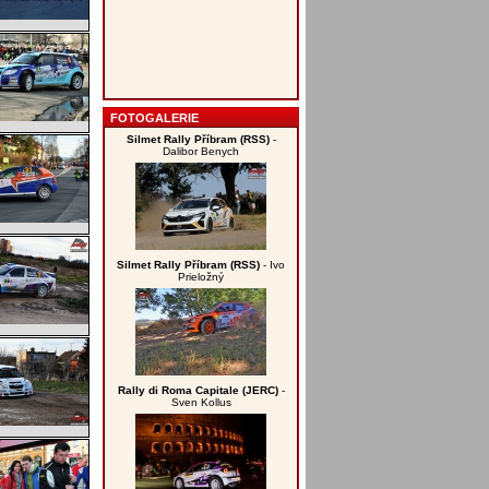
FOTOGALERIE
Silmet Rally Příbram (RSS)
-
Dalibor Benych
Silmet Rally Příbram (RSS)
- Ivo
Prieložný
Rally di Roma Capitale (JERC)
-
Sven Kollus