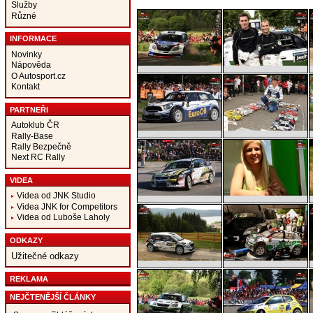
Služby
Různé
INFORMACE
Novinky
Nápověda
O Autosport.cz
Kontakt
PARTNEŘI
Autoklub ČR
Rally-Base
Rally Bezpečně
Next RC Rally
VIDEA
Videa od JNK Studio
Videa JNK for Competitors
Videa od Luboše Laholy
ODKAZY
Užitečné odkazy
REKLAMA
NEJČTENĚJŠÍ ČLÁNKY