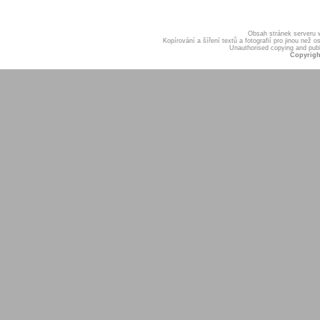
Obsah stránek serveru
Kopírování a šíření textů a fotografií pro jinou ne
Unauthorised copying and publis
Copyrigh