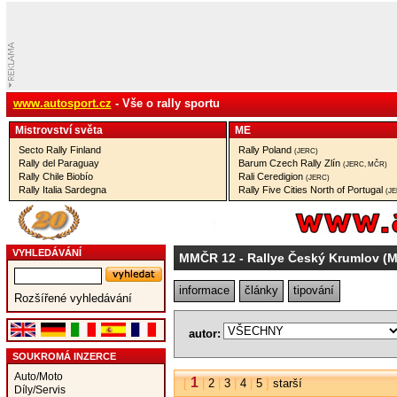
www.autosport.cz
- Vše o rally sportu
Mistrovství­ světa
ME
Secto Rally Finland
Rally Poland
(JERC)
Rally del Paraguay
Barum Czech Rally Zlín
(JERC, MČR)
Rally Chile Biobío
Rali Ceredigion
(JERC)
Rally Italia Sardegna
Rally Five Cities North of Portugal
(J
VYHLEDÁVÁNÍ
MMČR 12
- Rallye Český Krumlov (
informace
články
tipování
Rozšířené vyhledávání
autor:
SOUKROMÁ INZERCE
Auto/Moto
1
[
|
2
|
3
|
4
|
5
]
starší
Díly/Servis