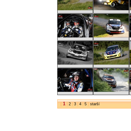
1
[
|
2
|
3
|
4
|
5
]
starší