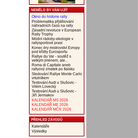
NEMĚLO BY VÁM UJÍT
Okno do historie rally
Problematika přidělování
náhradních časů na rally
Zásadní revoluce v European
Rally Trophy
Módní rádoby-ekologie v
rallysportové praxi
Konec éry mistrovství Evropy
pod křídly Eurosportu
Rallye du Var - soutěž s
velkým jménem, ale...
Roma di Capitale aneb
rallyový zmatek po Italsku
Sledování Rallye Monte Carlo
vrtulníkem
Testování Audi u Slušovic -
Vilém Lovecký
Testování Audi u Slušovic -
Jiří Jermakov
KALENDÁŘ MS 2026
KALENDÁŘ ME 2026
KALENDÁŘ MČR 2026
PŘEHLED ZÁVODŮ
Kalendáře
Výsledky