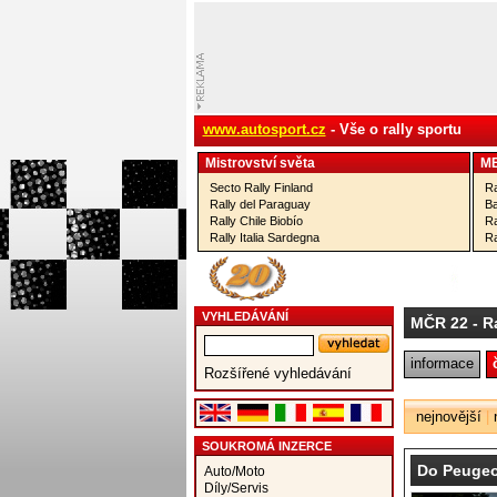
www.autosport.cz
- Vše o rally sportu
Mistrovství­ světa
M
Secto Rally Finland
Ra
Rally del Paraguay
Ba
Rally Chile Biobío
Ra
Rally Italia Sardegna
Ra
VYHLEDÁVÁNÍ
MČR 22
- R
informace
Rozšířené vyhledávání
nejnovější
|
SOUKROMÁ INZERCE
Do Peugeo
Auto/Moto
Díly/Servis