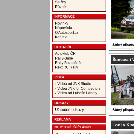
Služby
Různé
INFORMACE
Novinky
Nápověda
O Autosport.cz
Kontakt
žádný příspě
PARTNEŘI
Autoklub ČR
Rally-Base
Šumava i V
Rally Bezpečně
Next RC Rally
VIDEA
Videa od JNK Studio
Videa JNK for Competitors
Videa od Luboše Laholy
ODKAZY
Užitečné odkazy
žádný příspě
REKLAMA
Loni v Kla
NEJČTENĚJŠÍ ČLÁNKY