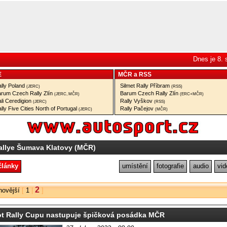
Dnes je 8.
E
MČR
a
RSS
lly Poland
Silmet Rally Příbram
(JERC)
(RSS)
rum Czech Rally Zlín
Barum Czech Rally Zlín
(JERC, MČR)
(ERC+MČR)
li Ceredigion
Rally Vyškov
(JERC)
(RSS)
lly Five Cities North of Portugal
Rally Pačejov
(JERC)
(MČR)
allye Šumava Klatovy (MČR)
články
umístění
fotografie
audio
vid
2
novější
[
1
|
]
t Rally Cupu nastupuje špičková posádka MČR