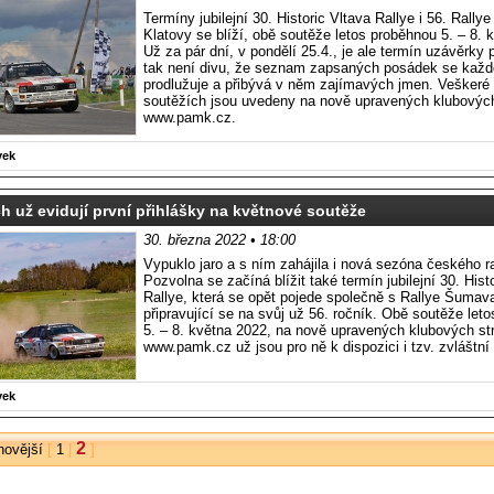
Termíny jubilejní 30. Historic Vltava Rallye i 56. Rall
Klatovy se blíží, obě soutěže letos proběhnou 5. – 8. 
Už za pár dní, v pondělí 25.4., je ale termín uzávěrky p
tak není divu, že seznam zapsaných posádek se kaž
prodlužuje a přibývá v něm zajímavých jmen. Veškeré
soutěžích jsou uvedeny na nově upravených klubovýc
www.pamk.cz.
vek
h už evidují první přihlášky na květnové soutěže
30. března 2022 • 18:00
Vypuklo jaro a s ním zahájila i nová sezóna českého ra
Pozvolna se začíná blížit také termín jubilejní 30. Hist
Rallye, která se opět pojede společně s Rallye Šumava
připravující se na svůj už 56. ročník. Obě soutěže let
5. – 8. května 2022, na nově upravených klubových s
www.pamk.cz už jsou pro ně k dispozici i tzv. zvláštní
vek
2
novější
[
1
|
]