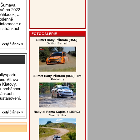
ye Šumava
května 2022.
řihlášek, a
dodenně
 informace o
h stránkách
FOTOGALERIE
Silmet Rally Příbram (RSS)
-
Dalibor Benych
celý článek »
llysportu.
Silmet Rally Příbram (RSS)
- Ivo
oric Vltava
Prieložný
 Klatovy,
os proběhnou
tránkách
 ustanovení.
Rally di Roma Capitale (JERC)
-
celý článek »
Sven Kollus