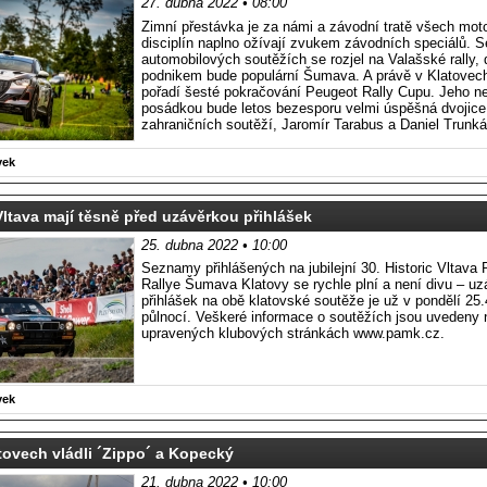
27. dubna 2022 • 08:00
Zimní přestávka je za námi a závodní tratě všech moto
disciplín naplno ožívají zvukem závodních speciálů. S
automobilových soutěžích se rozjel na Valašské rally,
podnikem bude populární Šumava. A právě v Klatovech
pořadí šesté pokračování Peugeot Rally Cupu. Jeho ne
posádkou bude letos bezesporu velmi úspěšná dvojice
zahraničních soutěží, Jaromír Tarabus a Daniel Trunká
vek
ltava mají těsně před uzávěrkou přihlášek
25. dubna 2022 • 10:00
Seznamy přihlášených na jubilejní 30. Historic Vltava R
Rallye Šumava Klatovy se rychle plní a není divu – uz
přihlášek na obě klatovské soutěže je už v pondělí 25.
půlnocí. Veškeré informace o soutěžích jsou uvedeny
upravených klubových stránkách www.pamk.cz.
vek
tovech vládli ´Zippo´ a Kopecký
21. dubna 2022 • 10:00