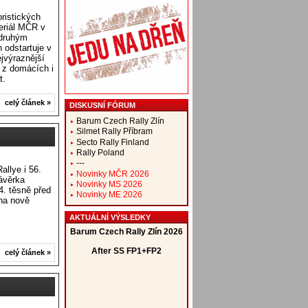
ristických
eriál MČR v
 druhým
 odstartuje v
jvýraznější
 z domácích i
t.
celý článek »
DISKUSNÍ FÓRUM
Barum Czech Rally Zlín
Silmet Rally Příbram
Secto Rally Finland
Rally Poland
---
allye i 56.
Novinky MČR 2026
ávěrka
Novinky MS 2026
4. těsně před
Novinky ME 2026
 na nově
AKTUÁLNÍ VÝSLEDKY
celý článek »