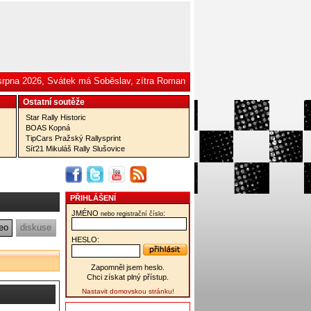
 srpna 2026, Svátek má Soběslav, zítra Roman
Ostatní­ soutěže
Star Rally Historic
BOAS Kopná
TipCars Pražský Rallysprint
Síť21 Mikuláš Rally Slušovice
PŘIHLÁŠENÍ
JMÉNO
:
nebo registrační číslo
eo
diskuse
HESLO:
Zapomněl jsem heslo.
Chci získat plný přístup.
Nastavit domovskou stránku!