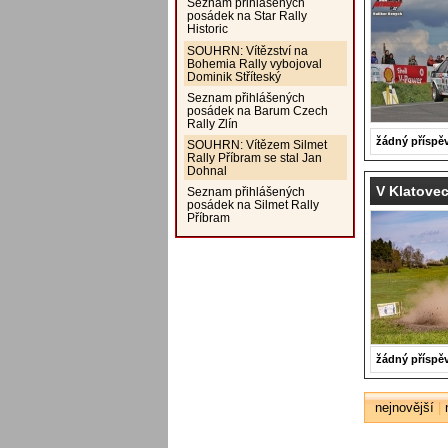
Seznam přihlášených
posádek na Star Rally
Historic
SOUHRN: Vítězství na
Bohemia Rally vybojoval
Dominik Stříteský
Seznam přihlášených
posádek na Barum Czech
Rally Zlín
žádný příspě
SOUHRN: Vítězem Silmet
Rally Příbram se stal Jan
Dohnal
V Klatovec
Seznam přihlášených
posádek na Silmet Rally
Příbram
žádný příspě
nejnovější
|