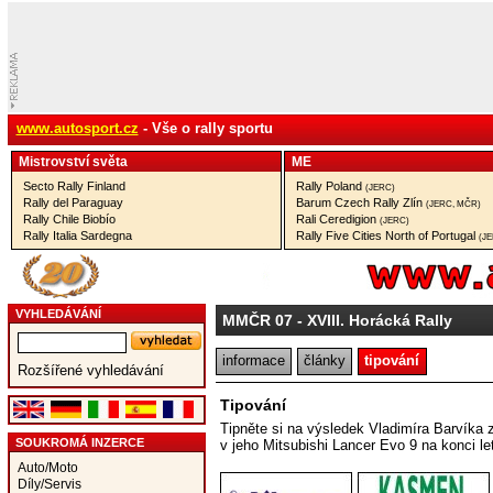
www.autosport.cz
- Vše o rally sportu
Mistrovství­ světa
ME
Secto Rally Finland
Rally Poland
(JERC)
Rally del Paraguay
Barum Czech Rally Zlín
(JERC, MČR)
Rally Chile Biobío
Rali Ceredigion
(JERC)
Rally Italia Sardegna
Rally Five Cities North of Portugal
(J
VYHLEDÁVÁNÍ
MMČR 07
- XVIII. Horácká Rally
informace
články
tipování
Rozšířené vyhledávání
Tipování
Tipněte si na výsledek Vladimíra Barvíka 
SOUKROMÁ INZERCE
v jeho Mitsubishi Lancer Evo 9 na konci l
Auto/Moto
Díly/Servis