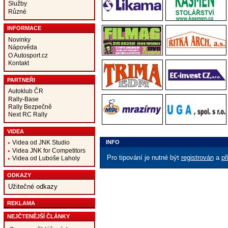
Služby
Různé
INFORMACE
Novinky
Nápověda
O Autosport.cz
Kontakt
PARTNEŘI
Autoklub ČR
Rally-Base
Rally Bezpečně
Next RC Rally
VIDEA
INFO
Videa od JNK Studio
Videa JNK for Competitors
Pro tipování je nutné být
registrován
a
př
Videa od Luboše Laholy
ODKAZY
Užitečné odkazy
REKLAMA
NEJČTENĚJŠÍ ČLÁNKY