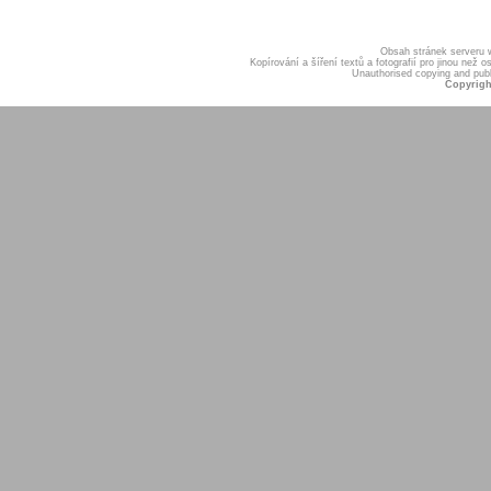
Obsah stránek serveru
Kopírování a šíření textů a fotografií pro jinou ne
Unauthorised copying and publis
Copyrigh