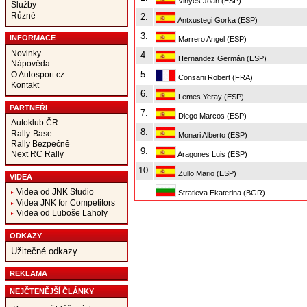
Vinyes Joan (ESP)
Služby
Různé
2.
Antxustegi Gorka (ESP)
3.
INFORMACE
Marrero Angel (ESP)
Novinky
4.
Hernandez Germán (ESP)
Nápověda
5.
O Autosport.cz
Consani Robert (FRA)
Kontakt
6.
Lemes Yeray (ESP)
PARTNEŘI
7.
Diego Marcos (ESP)
Autoklub ČR
8.
Rally-Base
Monari Alberto (ESP)
Rally Bezpečně
9.
Next RC Rally
Aragones Luis (ESP)
10.
Zullo Mario (ESP)
VIDEA
Videa od JNK Studio
Stratieva Ekaterina (BGR)
Videa JNK for Competitors
Videa od Luboše Laholy
ODKAZY
Užitečné odkazy
REKLAMA
NEJČTENĚJŠÍ ČLÁNKY