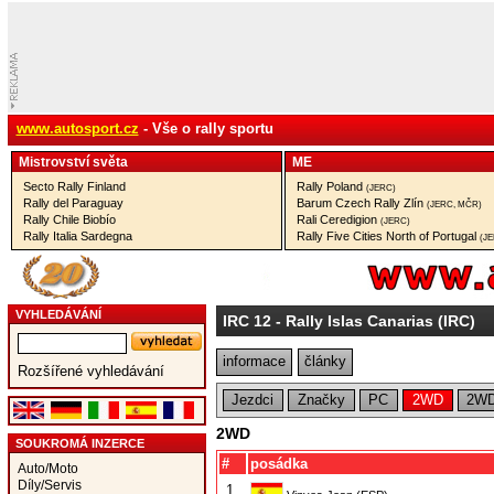
www.autosport.cz
- Vše o rally sportu
Mistrovství­ světa
ME
Secto Rally Finland
Rally Poland
(JERC)
Rally del Paraguay
Barum Czech Rally Zlín
(JERC, MČR)
Rally Chile Biobío
Rali Ceredigion
(JERC)
Rally Italia Sardegna
Rally Five Cities North of Portugal
(J
VYHLEDÁVÁNÍ
IRC 12
- Rally Islas Canarias (IRC)
informace
články
Rozšířené vyhledávání
Jezdci
Značky
PC
2WD
2WD
2WD
SOUKROMÁ INZERCE
#
posádka
Auto/Moto
Díly/Servis
1.