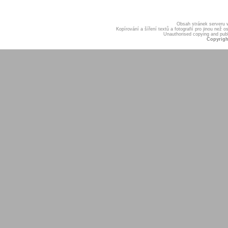
Obsah stránek serveru
Kopírování a šíření textů a fotografií pro jinou ne
Unauthorised copying and publis
Copyrigh